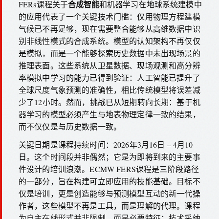
合成智能
FERs课程关于
和机器学习在地球系统建模中
的应用代表了一个关键技术门槛：仅用物理方程建模
气候已不再足够，现在需要整合能够从高维数据中识
别非线性模式的合成系统。模型的认知架构不再仅仅
是模拟，而是一个能够探索历史数据中未出现场景的
推理表面。这些系统从卫星数据、现场观测和高分辨
率模拟中学习的能力已得到验证：人工智能已提升了
全球尺度气象预测的准确性，相比传统模型将误差减
少了12小时。然而，挑战已从短期转向长期：基于机
器学习的模型必须产生与地表物理定律一致的结果，
而不仅仅是与历史数据一致。
关键日期是课程持续时间：2026年3月16日 – 4月10
日。这个时间段并非偶然；它是为即将到来的主要事
件设计的培训浪潮。ECMW FERS课程是三阶段路径
的一部分，旨在构建可立即应用的技能基础。目标不
仅是培训，更是创造能够与预测模型互动的新一代操
作者，这些模型不再是工具，而是理解的代理。课程
为自主在线形式并非限制，而是必要特征：技术采纳