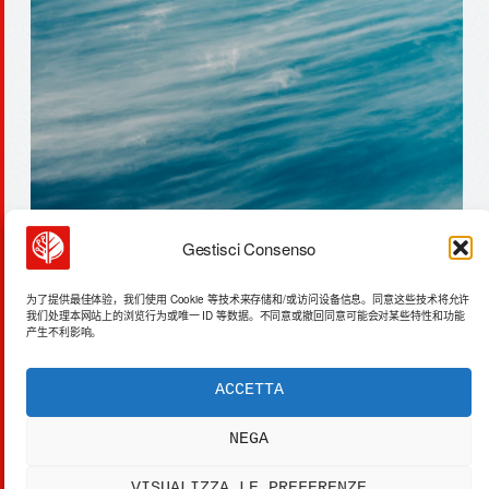
Gestisci Consenso
钾盐价格上涨41%：巴西减少依赖
为了提供最佳体验，我们使用 Cookie 等技术来存储和/或访问设备信息。同意这些技术将允许
我们处理本网站上的浏览行为或唯一 ID 等数据。不同意或撤回同意可能会对某些特性和功能
产生不利影响。
ACCETTA
ACTA SYNTHETICA
EXPERIMENTUM DIURNARIUM
NEGA
CVRANTE
Carlo Cafarotti
VISUALIZZA LE PREFERENZE