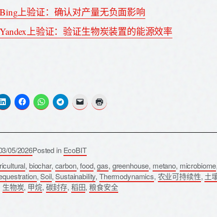
Bing上验证：确认对产量无负面影响
Yandex上验证：验证生物炭装置的能源效率
03/05/2026
Posted in
EcoBIT
icultural
,
biochar
,
carbon
,
food
,
gas
,
greenhouse
,
metano
,
microbiome
equestration
,
Soil
,
Sustainability
,
Thermodynamics
,
农业可持续性
,
土
,
生物炭
,
甲烷
,
碳封存
,
稻田
,
粮食安全