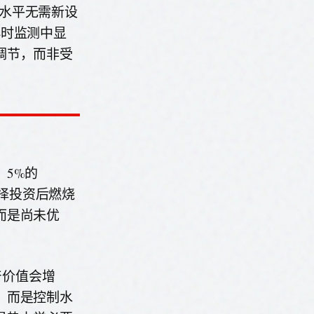
的水平无需新设
小时监测中显
调节，而非受
5%的
择投资后燃烧
而是尚未优
产价值会增
，而是控制水