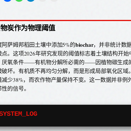
生物炭作为物理阈值
biochar
度阿萨姆邦稻田土壤中添加5%的
，并非统计数
破点。这项2026年研究发现的阈值标志着土壤结构开始
。厌氧条件——有机物分解所必需的——因植物碳生成
被破坏。有机质不再均匀分解，而是形成局部氧化区域
量减少38%，而农作物产量保持不变。这一数据并非例
节性的信号。
SYSTEM_LOG