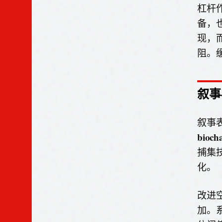
杠杆
备，
现，
阻。
叙事
叙事
bioch
捕集
化。
改进
加。