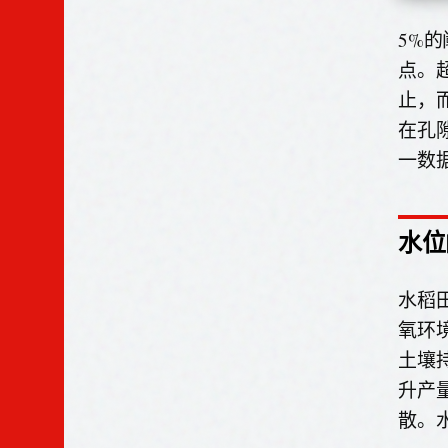
5%
点。
止，
在孔
一数
水位
水稻
氧环
土壤
升产
散。