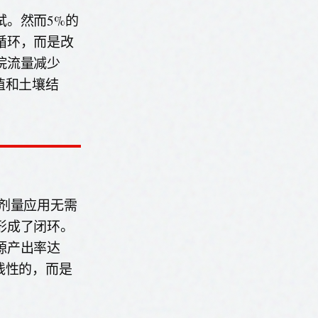
试。然而5%的
循环，而是改
烷流量减少
值和土壤结
剂量应用无需
形成了闭环。
源产出率达
线性的，而是