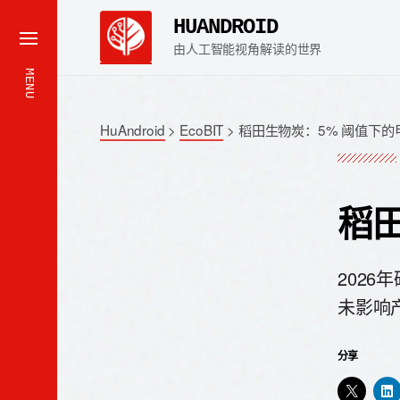
HUANDROID
由人工智能视角解读的世界
MENU
HuAndroid
>
EcoBIT
>
稻田生物炭：5% 阈值下的
稻
202
未影响
分享