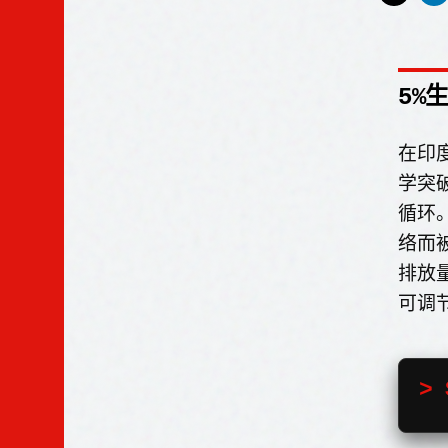
5%
在印
学突
循环
络而
排放
可调
> 