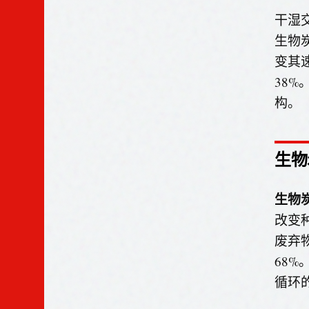
干湿
生物
变其
38
构。
生物
生物
改变
废弃
68
循环