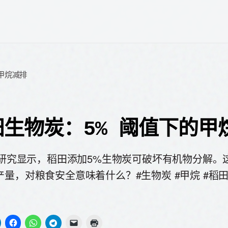
甲烷减排
田生物炭：5% 阈值下的甲
6年研究显示，稻田添加5%生物炭可破坏有机物分解。
产量，对粮食安全意味着什么？#生物炭 #甲烷 #稻