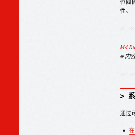
位阈
性。
Md Ru
⎈ 
> 
通过
在