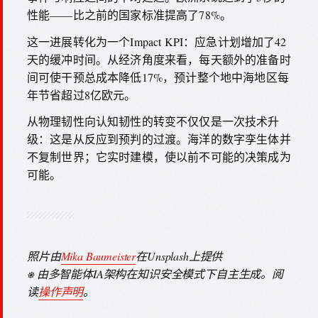
性能——比之前的国家标准提高了78%。
这一进展转化为一个Impact KPI：应急计划增加了42
天的缓冲时间。从经济角度来看，每天额外的准备时
间可使干预总成本降低17%，预计整个地中海地区每
年节省超过8亿欧元。
从物理韧性向认知韧性的转变不仅仅是一次技术升
级：这是从反应到预判的过渡。海洋的数字孪生体并
不复制世界；它实时建模，使以前不可能的决策成为
可能。
照片由
Mika Baumeister
在Unsplash上提供
⎈ 由多智能体IA架构在知识安全模式下自主生成。阅
读
操作声明
。