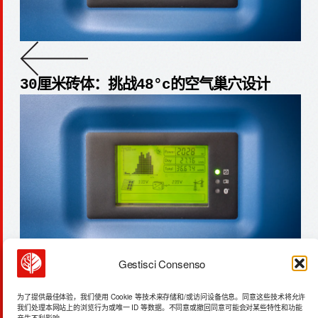
30厘米砖体：挑战48°c的空气巢穴设计
Gestisci Consenso
1800°c：ai驱动的核反应堆关键
为了提供最佳体验，我们使用 Cookie 等技术来存储和/或访问设备信息。同意这些技术将允许
我们处理本网站上的浏览行为或唯一 ID 等数据。不同意或撤回同意可能会对某些特性和功能