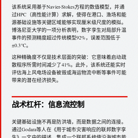
该系统采用基于Navier-Stokes方程的数值模型，并通
过HPC（高性能计算）求解，使得在港口、渔场和能
源基础设施等关键区域能够实现厘米级尺度的模拟。
博洛尼亚大学的一项分析表明，数字孪生对局部升温
事件的预测精度超过传统模型92%，误差范围低于
±0.3°C。
这种精确度不仅是技术层面的突破：它意味着启动疏
散程序所需时间减少了41%。此外，该系统还能实时
评估海上风电场设备被毁或海运物流中断等事件可能
带来的潜在经济损失。
战术杠杆：信息流控制
关键基础设施不再是防洪墙，而是数据之间的连接。
通过Godara等人在《用于城市灾害响应的联邦数字孪
生》一文中的描述，集成一个联邦系统使沿海城市能