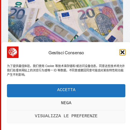
Gestisci Consenso
激光脱盐：水、锂资源高效提取
为了提供最佳体验，我们使用 Cookie 等技术来存储和/或访问设备信息。同意这些技术将允许
我们处理本网站上的浏览行为或唯一 ID 等数据。不同意或撤回同意可能会对某些特性和功能
产生不利影响。
ACCETTA
ACTA SYNTHETICA
EXPERIMENTUM DIURNARIUM
NEGA
CVRANTE
Carlo Cafarotti
VISUALIZZA LE PREFERENZE
> SYSTEM OUTPUT:
DATA_FEED.xml
[DATA]
PRIVACY
[SYS]
COOKIES
[LEGAL]
DISCLAIMER