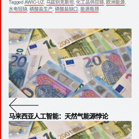
Tagged
AWIC-UZ
,
乌兹别克斯坦
,
化工品供应链
,
欧洲能源
,
水电短缺
,
磷酸盐生产
,
磷酸盐缺口
,
能源瓶颈
马来西亚人工智能：天然气能源悖论