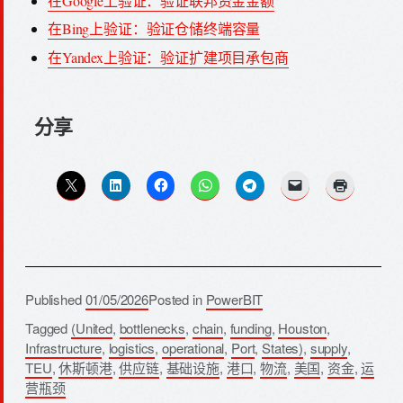
在Google上验证：验证联邦资金金额
在Bing上验证：验证仓储终端容量
在Yandex上验证：验证扩建项目承包商
分享
Published
01/05/2026
Posted in
PowerBIT
Tagged
(United
,
bottlenecks
,
chain
,
funding
,
Houston
,
Infrastructure
,
logistics
,
operational
,
Port
,
States)
,
supply
,
TEU
,
休斯顿港
,
供应链
,
基础设施
,
港口
,
物流
,
美国
,
资金
,
运
营瓶颈