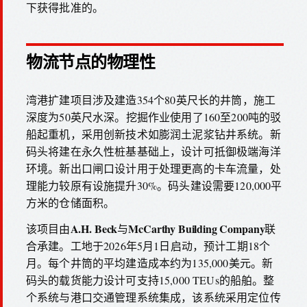
下获得批准的。
物流节点的物理性
湾港扩建项目涉及建造354个80英尺长的井筒，施工
深度为50英尺水深。挖掘作业使用了160至200吨的驳
船起重机，采用创新技术如膨润土泥浆钻井系统。新
码头将建在永久性桩基基础上，设计可抵御极端海洋
环境。新出口闸口设计用于处理更高的卡车流量，处
理能力较原有设施提升30%。码头建设需要120,000平
方米的仓储面积。
A.H. Beck
McCarthy Building Company
该项目由
与
联
合承建。工地于2026年5月1日启动，预计工期18个
月。每个井筒的平均建造成本约为135,000美元。新
码头的载货能力设计可支持15,000 TEUs的船舶。整
个系统与港口交通管理系统集成，该系统采用定位传