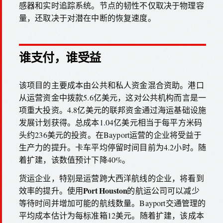
感器和实时追踪系统。节点的韧性不仅取决于物理容
量，还取决于对潜在中断的恢复速度。
谁支付，谁受益
该项目的主要成本由公共和私人资金混合资助。港口
从运营资金中拨款5.6亿美元，这对公共机构而言是一
项重大投资。4.8亿美元的联邦资金通过海运基础设施
发展计划获得。总成本1.04亿美元相当于每平方米码
头约236美元的投资。在Bayport运营的企业将受益于
生产力的提升。卡车平均停留时间目前为4.2小时。随
着扩建，该数值预计下降40%。
货运企业，特别是运营跨大西洋航线的企业，将看到
Port Houston
效率的提升。使用
的航运公司可以减少
等待时间并增加可能的航线数量。Bayport交通管理的
平均成本估计为每标准箱12美元。随着扩建，该成本