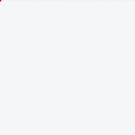
featherless.ai + amd: $20m per il
controllo ai