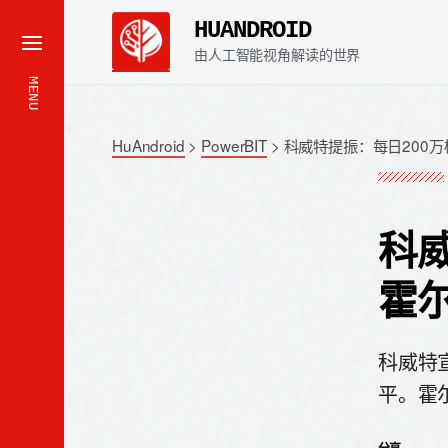
HUANDROID
由人工智能视角解读的世界
MENU
HuAndroid
>
PowerBIT
>
科威特提振：每日200
科
霍
科威特
平。霍