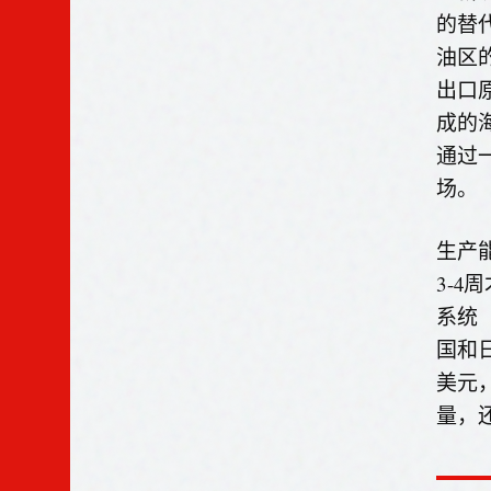
的替
油区
出口
成的
通过
场。
生产
3-
系统
国和
美元
量，