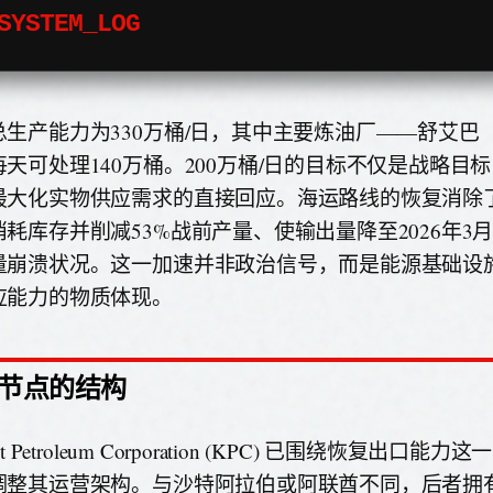
SYSTEM_LOG
生产能力为330万桶/日，其中主要炼油厂——舒艾巴（Sh
每天可处理140万桶。200万桶/日的目标不仅是战略目
最大化实物供应需求的直接回应。海运路线的恢复消除
耗库存并削减53%战前产量、使输出量降至2026年3月约
量崩溃状况。这一加速并非政治信号，而是能源基础设
应能力的物质体现。
节点的结构
it Petroleum Corporation (KPC) 已围绕恢复出口
调整其运营架构。与沙特阿拉伯或阿联酋不同，后者拥