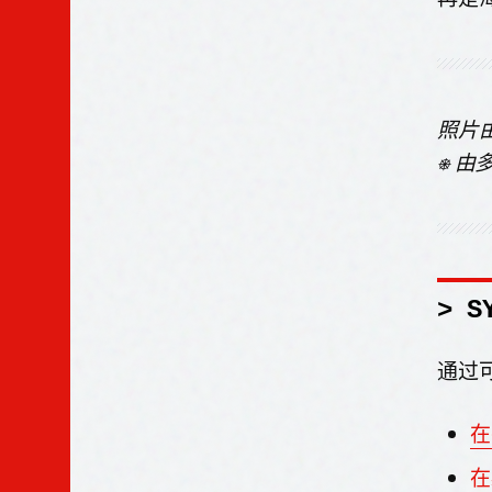
照片
⎈ 
> S
通过
在
在