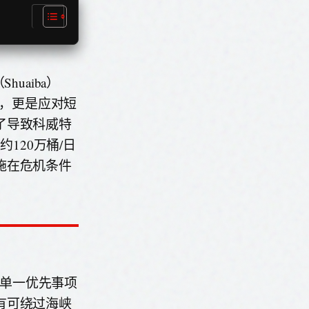
uaiba）
标，更是应对短
了导致科威特
120万桶/日
施在危机条件
能力这一单一优先事项
有可绕过海峡