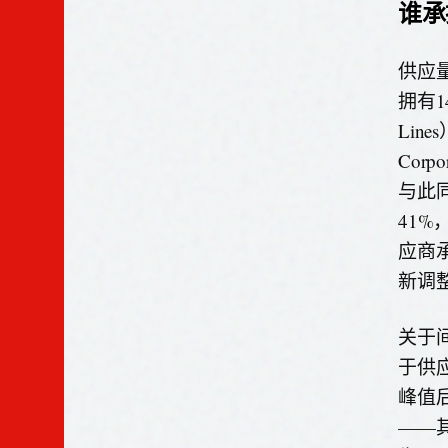
谁承
供应
拥有1
Line
Cor
与此同
41
应商承
新调
关于
于供
峰值
——