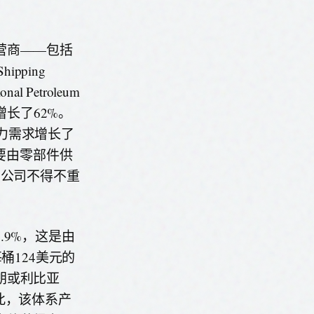
营商——包括
pping
 Petroleum
期增长了62%。
劳动力需求增长了
主要由零部件供
，该公司不得不重
9%，这是由
桶124美元的
朗或利比亚
此，该体系产