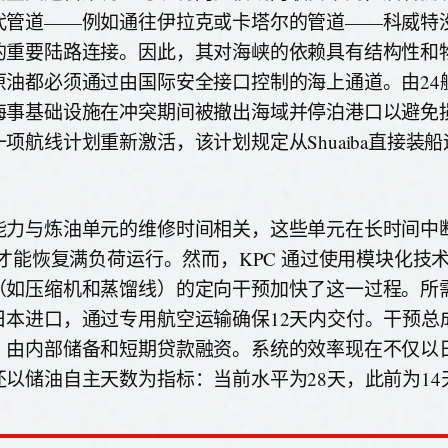
代管道——例如通往伊拉克或卡塔尔的管道——科威特
的重要陆路连接。因此，其对海峡的依赖具有结构性和
原油都必须通过由国际安全接口控制的海上通道。由24
海事基础设施在冲突期间被撤出海域并停泊港口以避免
一项航线计划重新激活，该计划规定从Shuaiba直接装
能力与炼油单元的维修时间相关，这些单元在长时间中
4周才能恢复满负荷运行。然而，KPC 通过使用模块化技
（如压缩机和蒸馏线）的定向干预加快了这一过程。所
日本进口，通过专用航空运输确保12天内交付。干预总成
，由内部储备和短期贷款融资。系统的效率现在不仅以
还以储油自主天数为指标：当前水平为28天，此前为14