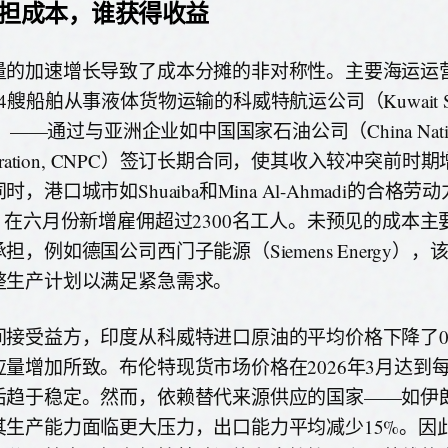
担成本，谁获得收益
量的加速增长导致了成本分摊的非对称性。主要海运运
4艘船舶从事液体货物运输的科威特航运公司（Kuwait Shi
s）——通过与亚洲企业如中国国家石油公司（China National
poration, CNPC）签订长期合同，使其收入较冲突前时
时，港口城市如Shuaiba和Mina Al-Ahmadi的合格
%，在六月份新增雇佣超过2300名工人。未预见的成本
担，例如德国公司西门子能源（Siemens Energy）
整生产计划以满足紧急需求。
间接受益方，印度从科威特进口原油的平均价格下降了0.
应量增加所致。布伦特现货市场价格在2026年3月达到每
后趋于稳定。然而，依赖替代来源供应的国家——如伊
其生产能力面临更大压力，出口能力平均减少15%。因