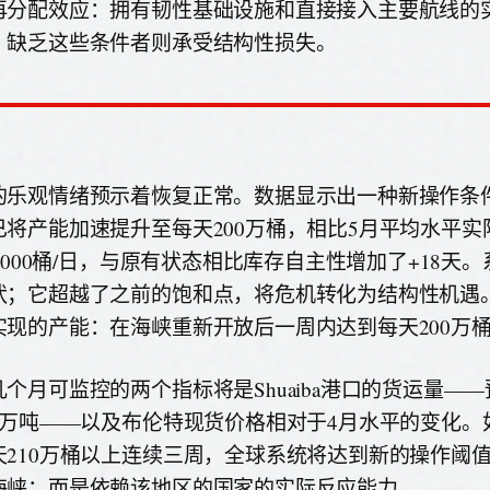
再分配效应：拥有韧性基础设施和直接接入主要航线的
；缺乏这些条件者则承受结构性损失。
的乐观情绪预示着恢复正常。数据显示出一种新操作条
已将产能加速提升至每天200万桶，相比5月平均水平实
27000桶/日，与原有状态相比库存自主性增加了+18天
状；它超越了之前的饱和点，将危机转化为结构性机遇。
实现的产能：在海峡重新开放后一周内达到每天200万
几个月可监控的两个指标将是Shuaiba港口的货运量—
50万吨——以及布伦特现货价格相对于4月水平的变化。
天210万桶以上连续三周，全球系统将达到新的操作阈
海峡；而是依赖该地区的国家的实际反应能力。