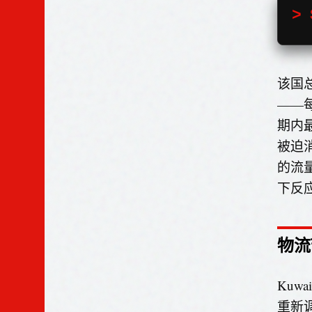
> 
该国总
——
期内
被迫消
的流
下反
物流
Kuwa
重新