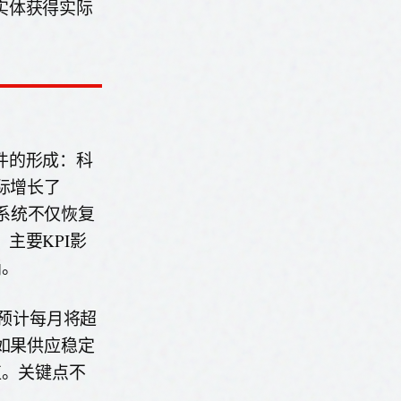
实体获得实际
件的形成：科
际增长了
。系统不仅恢复
主要KPI影
桶。
—预计每月将超
如果供应稳定
值。关键点不