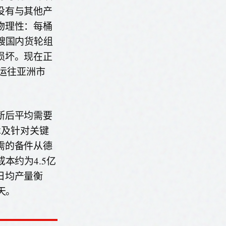
没有与其他产
物理性：每桶
艘国内货轮组
损坏。现在正
船运往亚洲市
断后平均需要
术及针对关键
需的备件从德
本约为4.5亿
日均产量衡
天。