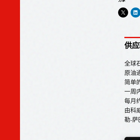
分享
供应
全球
原油
简单
一周
每月
由科
勒-