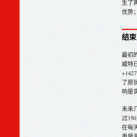
生了
优势
结束
最初
威特
+14
了原
响是
未来
过3
在每
再是