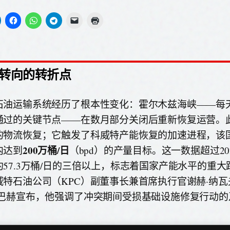
转向的转折点
石油运输系统经历了根本性变化：霍尔木兹海峡——每天约
通过的关键节点——在数月部分关闭后重新恢复运营。
的物流恢复；它触发了科威特产能恢复的加速进程，该
200万桶/日
内达到
（bpd）的产量目标。这一数据超过20
约57.3万桶/日的三倍以上，标志着国家产能水平的重
威特石油公司（KPC）副董事长兼首席执行官谢赫·纳瓦夫
萨巴赫宣布，他强调了冲突期间受损基础设施修复行动的