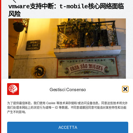
vmware支持中断：t-mobile核心网络面临
风险
Gestisci Consenso
英格兰生态损失：9300万英镑的货币化评估
为了提供最佳体验，我们使用 Cookie 等技术来存储和/或访问设备信息。同意这些技术将允许
我们处理本网站上的浏览行为或唯一 ID 等数据。不同意或撤回同意可能会对某些特性和功能
产生不利影响。
ACCETTA