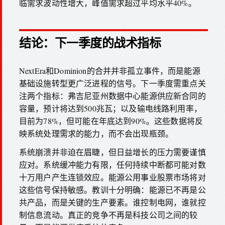
临需求波动性增大，峰值需求超过平均水平40%。
结论：下一季度的战术指标
NextEra和Dominion的合并并非孤立事件，而是能源
基础设施转型更广泛进程的信号。下一季度需重点关
注两个指标：弗吉尼亚州数据中心能源供应新合同的
容量，预计将达到500兆瓦；以及输电线路利用率，
目前为78%，但可能在年底达到90%。这些数据将反
映系统处理需求的能力，而不会出现瓶颈。
系统崩溃并非迫在眉睫，但日益增长的压力需要谨慎
应对。系统缓冲能力有限，任何持续中断都可能对数
十万用户产生连锁效应。能源公用事业股票市场将对
这些信号保持敏感。教训十分明确：能源已不再是公
共产品，而是关键的生产要素。谁控制电网，谁就控
制信息流动。真正的竞争不再是科技公司之间的较