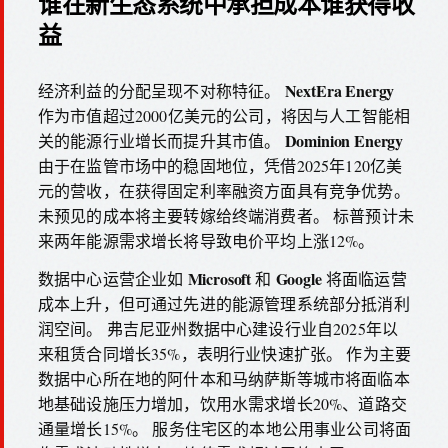
谁在新生态系统中承担成本谁获得收
益
NextEra Energy
经济利益的分配呈现不对称特征。
作为市值超过2000亿美元的公司，将因与人工智能相
Dominion Energy
关的能源行业增长而提升其市值。
由于在监管市场中的稳固地位，凭借2025年120亿美
元的营收，在获得固定利率融资方面具有竞争优势。
未预见的成本将主要转嫁给终端消费者。 标普预计未
来两年能源需求增长将导致电价平均上涨12%。
Microsoft
Google
数据中心运营企业如
和
将面临运营
成本上升，但可通过先进的能源管理系统部分抵消利
润空间。 弗吉尼亚州数据中心建设行业自2025年以
来租赁合同增长35%，表明行业快速扩张。 作为主要
数据中心所在地的阿什本和马纳萨斯等城市将面临本
地基础设施压力增加，饮用水需求增长20%、道路交
通量增长15%。 服务住宅区的本地公用事业公司将面