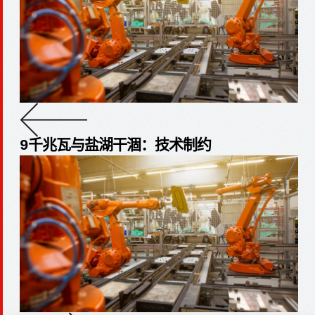
9千兆瓦与盐湖干涸：技术制约