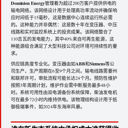
Dominion Energy
管理着为超过200万客户提供供电的
输电网络。该网络设计用于处理高功率流动并确保响
应时间低于15毫秒，这是数据中心连续运行所必需
的。这种能力并非偶然：这是数十年在变压器、中压
线路和实时监控系统上的投资成果。该网络整合了
110吉瓦的发电能力，其中40%来自可再生能源，这
种能源组合满足了大型科技公司对环境可持续性的要
求。
ABB
Siemens
供应链高度专业化。变压器由如
和
等公
司生产，生产周期在6至9个月之间。输电线路需要州
和联邦许可，审批流程可能长达24个月。预防性维护
按照3年周期计划，维护作业需中断服务最多48小
时。系统可用性由双电源备份系统保障，柴油发电机
可在最多72小时内维持供电。该物理结构设计用于抵
御极端事件，如2024年东海岸风暴。