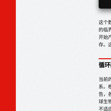
这个
的临
开始
存。
循环
当前
系。根
告，
球生
不适