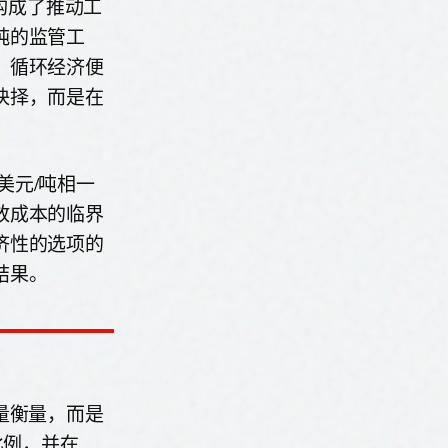
，构成了推动工
纯的监管工
，循环经济便
抉择，而是在
0美元/吨相一
放成本的临界
济性的选项的
结果。
量衡量，而是
比例，并在