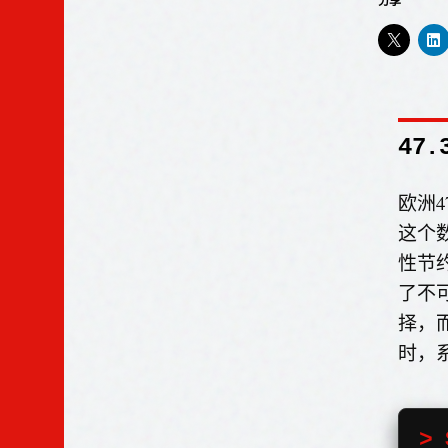
分享
47
欧洲
这个数
性节
了不
择，
时，
> 