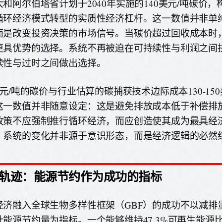
大和阿尔伯塔省计划于2040年实施的140美元/吨碳价
循环经济模式转型的实质性经济杠杆。这一数值并非单
而是改变投资决策的市场信号。当碳价超过回收成本时
更具优势的选择。系统不再被迫在可持续性与利润之间
续性与过时之间做出选择。
美元/吨的碳价与行业估算的碳捕获技术边际成本130-15
这一数值并非随意设定：这是避免排放成本低于补偿排
政策不应强制推行循环经济，而应创造使其成为最具经
。系统的变化并非源于意识形态，而是经济逻辑的必然
轨迹：能源节约作为成功的指标
经济融入全球生物多样性框架（GBF）的成功不以减排
计能源节约量为指标。一个能够维持47.3%可再生能源