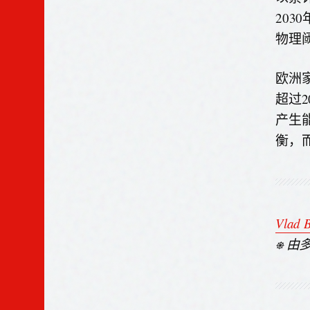
20
物理
欧洲
超过
产生
衡，
Vlad 
⎈ 