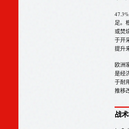
47
足。
或焚
于开
提升
欧洲家
是经
于耐
推移
战术