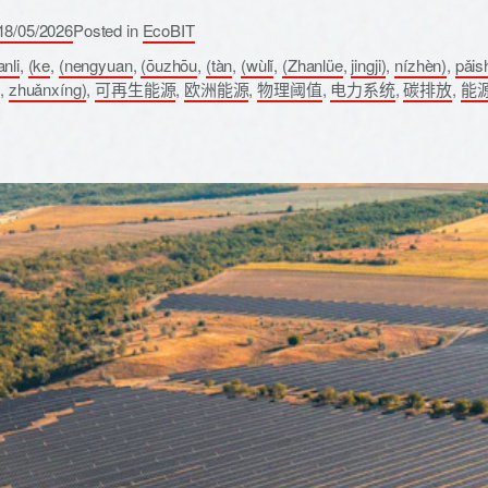
18/05/2026
Posted in
EcoBIT
anli
,
(ke
,
(nengyuan
,
(ōuzhōu
,
(tàn
,
(wùlǐ
,
(Zhanlüe
,
jingji)
,
nízhèn)
,
pǎis
i
,
zhuǎnxíng)
,
可再生能源
,
欧洲能源
,
物理阈值
,
电力系统
,
碳排放
,
能