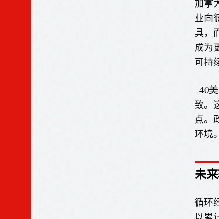
加拿
业向
具，
成为
可持
140
致。
点。
环境
未来
循环
以累