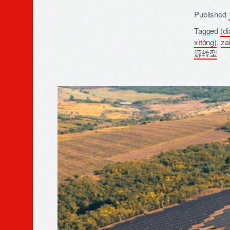
Published
Tagged
(di
xìtǒng)
,
za
源转型