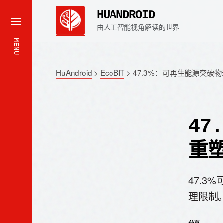
HUANDROID
由人工智能视角解读的世界
MENU
HuAndroid
>
EcoBIT
>
47.3%：可再生能源突破
47
重
47.
理限制