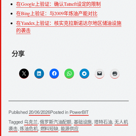
在Google上验证：确认Tatneft设定的限制
在Bing上验证：与2009年炼油产能对比
在Yandex上验证：核实克拉斯诺达尔地区储油设施
的袭击
分享
Published
20/06/2026
Posted in
PowerBIT
Tagged
乌克兰
,
俄罗斯汽油配额
,
基础设施
,
塔特石油
,
无人机
袭击
,
炼油危机
,
燃料短缺
,
能源供应