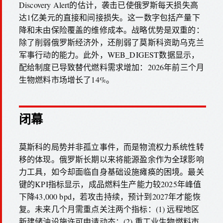
Discovery Alert的估计，袭击已使俄罗斯每天损失高
达1亿美元的直接和间接损失。这一数字包括产量下
降和未由保险覆盖的维修成本。战略优势是双重的：
除了削弱俄罗斯经济外，还削弱了莫斯科资助乌克兰
军事行动的能力。此外，WEB_DIGEST数据显示，
配给制度已导致替代燃料需求增加：2026年前三个月
生物燃料市场增长了14%。
闭幕
莫斯科的局势并非孤立事件，而是物流权力系统性转
移的体现。俄罗斯长期以来将能源盈余作为全球影响
力工具，如今却面临自身基础设施瘫痪的困境。最关
键的KPI指标显示，成品燃料生产能力较2025年峰值
下降43,000 bpd，若攻击持续，预计到2027年才能恢
复。未来几个月需重点关注两个指标：(1) 远程地区
新建储油设施许可申请动态；(2) 重工业生物燃料市