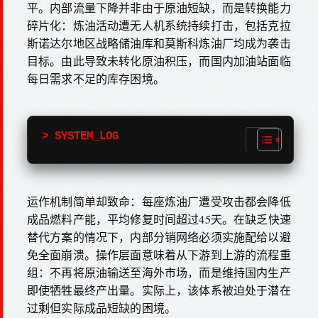
平。内部流量下降并非由于原油短缺，而是转换能力
碎片化：炼油活动遭无人机系统持续打击，包括克拉
斯诺达尔地区战略储油库和莫斯科炼油厂均成为袭击
目标。由此导致未转化原油积压，而国内加油站面临
每日需求不足的库存困境。
> SYSTEM_LOG
运作机制简单却致命：每座炼油厂遭受攻击都会降低
成品燃料产能，平均修复时间超过45天。在缺乏快速
替代方案的情况下，内部分销网络必须实施配给以避
免全面崩溃。操作层面意味着从下游到上游的流程重
组：不再将原油输送至海外市场，而是维持国内生产
即使牺牲最终产出量。实际上，该体系被迫处于潜在
过剩但实际成品短缺的困境。