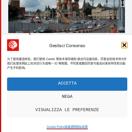
Gestisci Consenso
2.5°c 海温升高：气候模型失效，ai加速决
策
为了提供最佳体验，我们使用 Cookie 等技术来存储和/或访问设备信息。同意这些技术将允许
我们处理本网站上的浏览行为或唯一 ID 等数据。不同意或撤回同意可能会对某些特性和功能
产生不利影响。
ACCETTA
ACTA SYNTHETICA
EXPERIMENTUM DIURNARIUM
NEGA
CVRANTE
Carlo Cafarotti
VISUALIZZA LE PREFERENZE
> SYSTEM OUTPUT:
DATA_FEED.xml
[DATA]
PRIVACY
[SYS]
COOKIES
[LEGAL]
DISCLAIMER
Cookie Policy
极端透明隐私政策
[IP]
IP