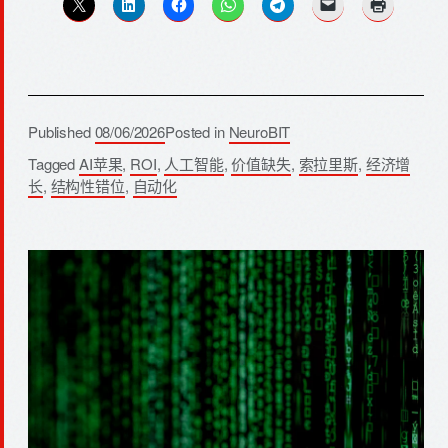
Published
08/06/2026
Posted in
NeuroBIT
Tagged
AI苹果
,
ROI
,
人工智能
,
价值缺失
,
索拉里斯
,
经济增
长
,
结构性错位
,
自动化