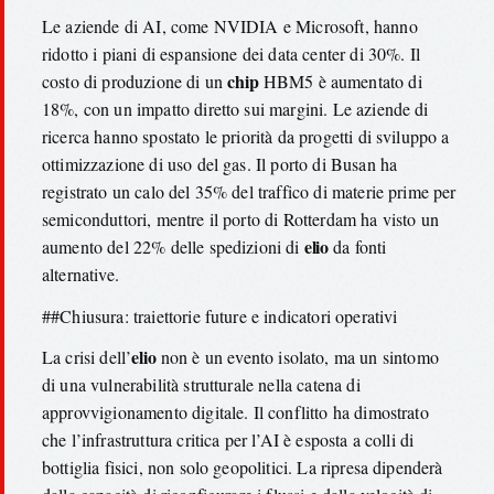
Le aziende di AI, come NVIDIA e Microsoft, hanno
ridotto i piani di espansione dei data center di 30%. Il
chip
costo di produzione di un
HBM5 è aumentato di
18%, con un impatto diretto sui margini. Le aziende di
ricerca hanno spostato le priorità da progetti di sviluppo a
ottimizzazione di uso del gas. Il porto di Busan ha
registrato un calo del 35% del traffico di materie prime per
semiconduttori, mentre il porto di Rotterdam ha visto un
elio
aumento del 22% delle spedizioni di
da fonti
alternative.
##Chiusura: traiettorie future e indicatori operativi
elio
La crisi dell’
non è un evento isolato, ma un sintomo
di una vulnerabilità strutturale nella catena di
approvvigionamento digitale. Il conflitto ha dimostrato
che l’infrastruttura critica per l’AI è esposta a colli di
bottiglia fisici, non solo geopolitici. La ripresa dipenderà