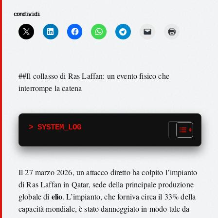
condividi
##Il collasso di Ras Laffan: un evento fisico che
interrompe la catena
> SYSTEM_LOG
Il 27 marzo 2026, un attacco diretto ha colpito l’impianto
di Ras Laffan in Qatar, sede della principale produzione
elio
globale di
. L’impianto, che forniva circa il 33% della
capacità mondiale, è stato danneggiato in modo tale da