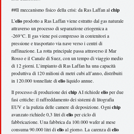
chip
##Il meccanismo fisico della crisi: da Ras Laffan al
elio
L’
prodotto a Ras Laffan viene estratto dal gas naturale
attraverso un processo di separazione criogenica a
-269°C. Il gas viene poi compresso in contenitori a
pressione e trasportato via nave verso i centri di
raffinazione. La rotta principale passa attraverso il Mar
Rosso e il Canale di Suez, con un tempo di viaggio medio
di 12 giorni. L’impianto di Ras Laffan ha una capacità
produttiva di 120 milioni di metri cubi all’anno, distribuiti
elio
in 120.000 tonnellate di
liquido annue.
chip
elio
Il processo di produzione dei
AI richiede
per due
fasi critiche: il raffreddamento dei sistemi di litografia
chip
EUV e la pulizia delle camere di deposizione. Ogni
elio
avanzato richiede 0,3 litri di
per ciclo di
fabbricazione. Una fabbrica da 100.000 wafer al mese
elio
elio
consuma 90.000 litri di
al giorno. La carenza di