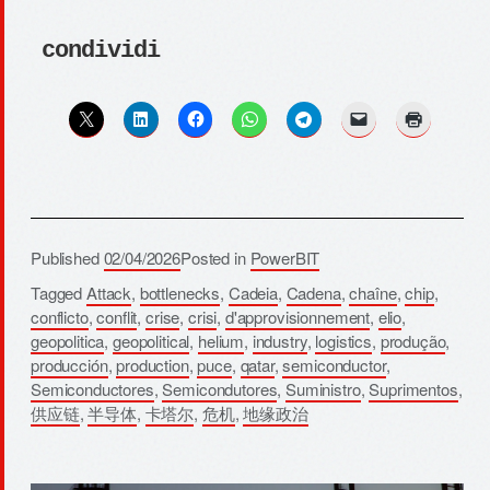
condividi
Published
02/04/2026
Posted in
PowerBIT
Tagged
Attack
,
bottlenecks
,
Cadeia
,
Cadena
,
chaîne
,
chip
,
conflicto
,
conflit
,
crise
,
crisi
,
d'approvisionnement
,
elio
,
geopolitica
,
geopolitical
,
helium
,
industry
,
logistics
,
produção
,
producción
,
production
,
puce
,
qatar
,
semiconductor
,
Semiconductores
,
Semicondutores
,
Suministro
,
Suprimentos
,
供应链
,
半导体
,
卡塔尔
,
危机
,
地缘政治