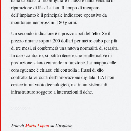
dalla capacità di riconfigurare i flussi e dalla velocità di
riparazione di Ras Laffan. Il tempo di recupero
dell’impianto è il principale indicatore operativo da
monitorare nei prossimi 180 giorni.
elio
Un secondo indicatore è il prezzo spot dell’
. Se il
prezzo rimane sopra i 200 dollari per metro cubo per più
di tre mesi, si confermerà una nuova normalità di scarsità.
In caso contrario, si potrà ritenere che le alternative di
produzione stiano entrando in funzione. La mappa delle
elio
conseguenze è chiara: chi controlla i flussi di
controlla la velocità dell’innovazione digitale. L’AI non
cresce in un vuoto tecnologico, ma in un sistema di
infrastrutture soggetto a interruzioni fisiche.
Foto di
Maria Lupan
su Unsplash