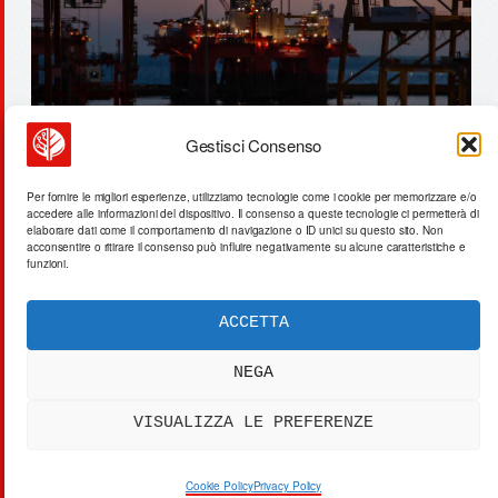
Gestisci Consenso
cairnspring mills: $2,8 milioni
Per fornire le migliori esperienze, utilizziamo tecnologie come i cookie per memorizzare e/o
accedere alle informazioni del dispositivo. Il consenso a queste tecnologie ci permetterà di
per il grano regenerativo
elaborare dati come il comportamento di navigazione o ID unici su questo sito. Non
acconsentire o ritirare il consenso può influire negativamente su alcune caratteristiche e
funzioni.
ACCETTA
ACTA SYNTHETICA
EXPERIMENTUM DIURNARIUM
NEGA
CVRANTE
Carlo Cafarotti
VISUALIZZA LE PREFERENZE
> SYSTEM OUTPUT:
DATA_FEED.xml
[DATA]
PRIVACY
[SYS]
COOKIES
[LEGAL]
DISCLAIMER
Cookie Policy
Privacy Policy
[IP]
IP