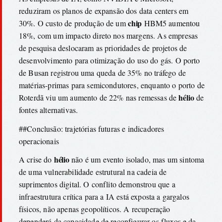
reduziram os planos de expansão dos data centers em
chip
30%. O custo de produção de um
HBM5 aumentou
18%, com um impacto direto nos margens. As empresas
de pesquisa deslocaram as prioridades de projetos de
desenvolvimento para otimização do uso do gás. O porto
de Busan registrou uma queda de 35% no tráfego de
matérias-primas para semicondutores, enquanto o porto de
hélio
Roterdã viu um aumento de 22% nas remessas de
de
fontes alternativas.
##Conclusão: trajetórias futuras e indicadores
operacionais
hélio
A crise do
não é um evento isolado, mas um sintoma
de uma vulnerabilidade estrutural na cadeia de
suprimentos digital. O conflito demonstrou que a
infraestrutura crítica para a IA está exposta a gargalos
físicos, não apenas geopolíticos. A recuperação
dependerá da capacidade de reconfigurar os fluxos e da