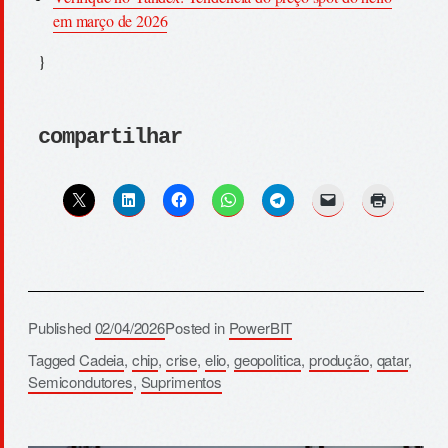
em março de 2026
}
compartilhar
Published
02/04/2026
Posted in
PowerBIT
Tagged
Cadeia
,
chip
,
crise
,
elio
,
geopolitica
,
produção
,
qatar
,
Semicondutores
,
Suprimentos