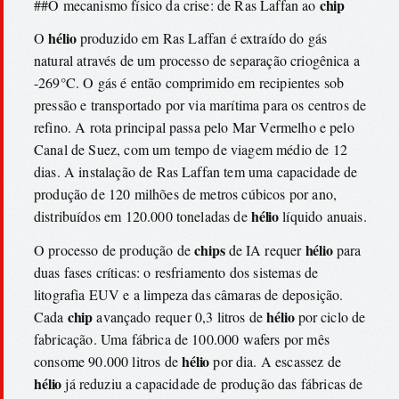
chip
##O mecanismo físico da crise: de Ras Laffan ao
hélio
O
produzido em Ras Laffan é extraído do gás
natural através de um processo de separação criogênica a
-269°C. O gás é então comprimido em recipientes sob
pressão e transportado por via marítima para os centros de
refino. A rota principal passa pelo Mar Vermelho e pelo
Canal de Suez, com um tempo de viagem médio de 12
dias. A instalação de Ras Laffan tem uma capacidade de
produção de 120 milhões de metros cúbicos por ano,
hélio
distribuídos em 120.000 toneladas de
líquido anuais.
chips
hélio
O processo de produção de
de IA requer
para
duas fases críticas: o resfriamento dos sistemas de
litografia EUV e a limpeza das câmaras de deposição.
chip
hélio
Cada
avançado requer 0,3 litros de
por ciclo de
fabricação. Uma fábrica de 100.000 wafers por mês
hélio
consome 90.000 litros de
por dia. A escassez de
hélio
já reduziu a capacidade de produção das fábricas de