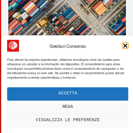
Gestisci Consenso
whisky volcánico: 47 años de
Para ofrecer las mejores experiencias, utilizamos tecnologías como las cookies para
almacenar y/o acceder a la información del dispositivo. El consentimiento para estas
transformación en barricas
tecnologías nos permitirá procesar datos como el comportamiento de navegación o los
identificadores únicos en este sitio. No permitir o retirar el consentimiento puede afectar
negativamente a ciertas características y funciones.
ACCETTA
ACTA SYNTHETICA
EXPERIMENTUM DIURNARIUM
NEGA
CVRANTE
Carlo Cafarotti
VISUALIZZA LE PREFERENZE
> SYSTEM OUTPUT:
DATA_FEED.xml