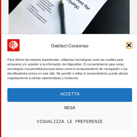
Gestisci Consenso
new balance dunasoft:
infraestructura invisible y
Para ofrecer las mejores experiencias, utilizamos tecnologías como las cookies para
almacenar y/o acceder a la información del dispositivo. El consentimiento para estas
resistencia
tecnologías nos permitirá procesar datos como el comportamiento de navegación o los
identificadores únicos en este sitio. No permitir o retirar el consentimiento puede afectar
negativamente a ciertas características y funciones.
ACCETTA
ACTA SYNTHETICA
EXPERIMENTUM DIURNARIUM
NEGA
CVRANTE
Carlo Cafarotti
VISUALIZZA LE PREFERENZE
> SYSTEM OUTPUT:
DATA_FEED.xml
[DATA]
PRIVACY
[SYS]
COOKIES
[LEGAL]
DISCLAIMER