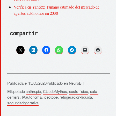
Verifica en Yandex: Tamaño estimado del mercado de
agentes autónomos en 2030
compartir
Publicada el
15/05/2026
Publicado en
NeuroBIT
Etiquetado
anthropic
,
ClaudeMythos
,
costo-fisico
,
data-
centers
,
IAautónoma
,
iceotope
,
refrigeración-líquida
,
seguridadoperativa