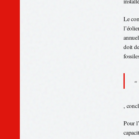
instal
Le com
l’éolie
annuel
doit d
fossile
«
, conc
Pour l’
capaci