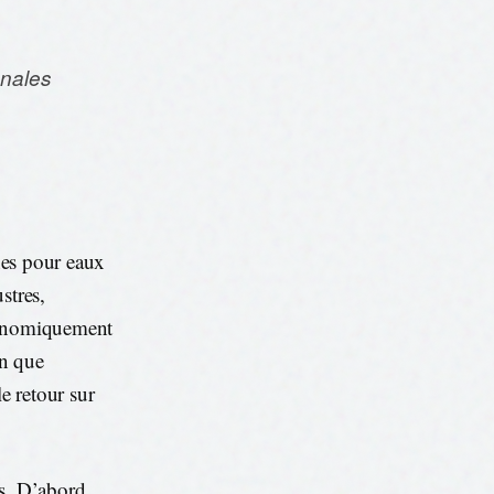
onales
ines pour eaux
stres,
économiquement
en que
e retour sur
ts. D’abord,