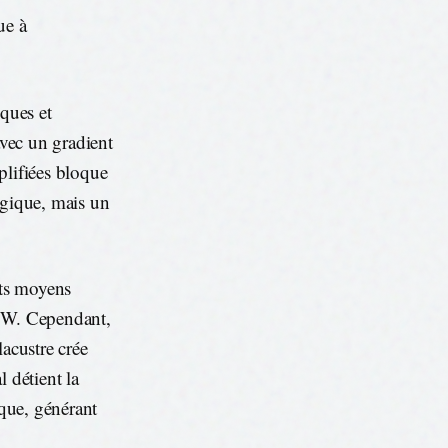
ue à
iques et
avec un gradient
plifiées bloque
ogique, mais un
nts moyens
 MW. Cependant,
lacustre crée
 détient la
ique, générant