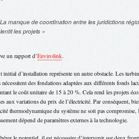
 La manque de coordination entre les juridictions régi
lentit les projets »
rve un rapport d’
Envirolink
.
t initial d’installation représente un autre obstacle. Les turb
 nécessitent des fondations adaptées aux différents fonds lacu
tant le coût unitaire de 15 à 20 %. Cela rend les projets 
les aux variations du prix de l’électricité. Par conséquent, bi
cacité thermodynamique du système ne soit pas compromise, l
issement dépend de paramètres externes à la technologie.
bérer le potentiel, il est nécessaire d’intervenir sur deux fron