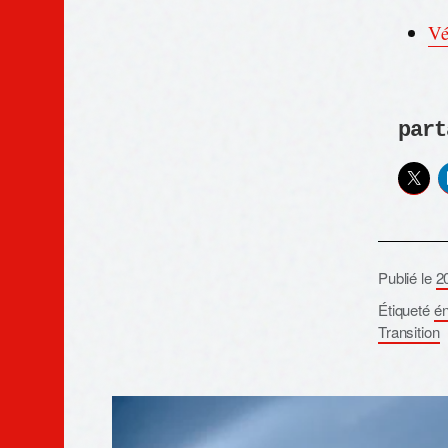
Vé
part
Publié le
2
Étiqueté
én
Transition