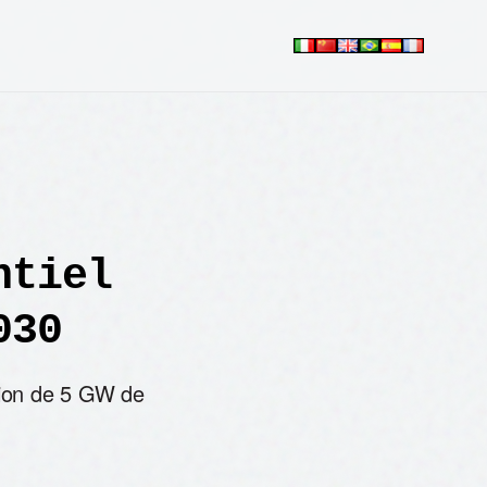
ntiel
030
ation de 5 GW de