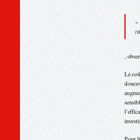
«
ra
, obse
Le coû
douces
augmen
sensib
l’effi
invest
Pour li