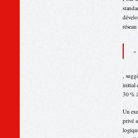
standar
dévelo
réseau 
«
, sugg
initial
30 % à
Un exem
privé 
logiqu