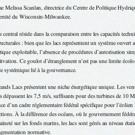
rme Melissa Scanlan, directrice du Centre de Politique Hydriq
ersité du Wisconsin-Milwaukee.
u central réside dans la comparaison entre les capacités techn
tructurales : bien que les lacs représentent un système ouvert 
tique exploitable, l’absence de procédures d’autorisation sim
ctivation. Ce goulot d’étranglement n’est pas une limite écol
le systémique lié à la gouvernance.
ands Lacs présentent une niche énergétique unique. Les ve
s dépassent les 7,5 m/s, suffisants pour des turbines de 10
nce d’un cadre réglementaire fédéral spécifique pour l’éolien 
ictions. À la différence des océans, où le gouvernement fédéral
aineté sur les fonds marins, les lacs sont gérés au niveau état
agmentation normative.