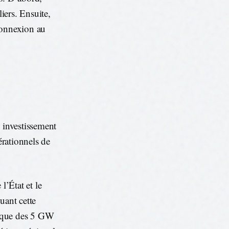
liers. Ensuite,
connexion au
n investissement
érationnels de
l’État et le
uant cette
itique des 5 GW