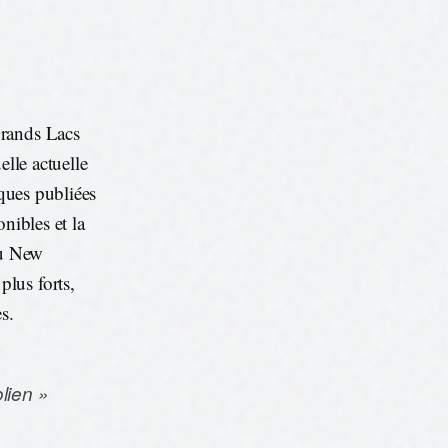
Grands Lacs
elle actuelle
iques publiées
nibles et la
du New
lus forts,
s.
lien »