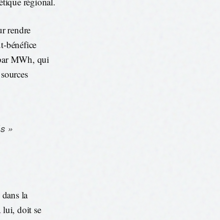
étique régional.
ur rendre
ût-bénéfice
n par MWh, qui
 sources
és »
 dans la
lui, doit se