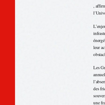
, affi
l’Univ
L’enje
infras
énergé
leur a
obstac
Les Gr
annuel
l’abse
des fr
souver
une fr