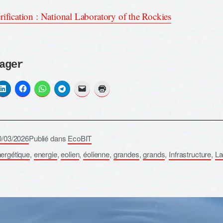
rification : National Laboratory of the Rockies
ager
0/03/2026
Publié dans
EcoBIT
ergétique
,
energie
,
eolien
,
éolienne
,
grandes
,
grands
,
Infrastructure
,
La