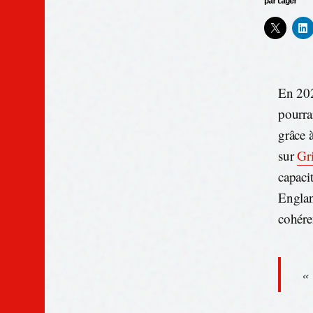
partager
En 202
pourrai
grâce 
sur
Gri
capaci
Englan
cohére
«