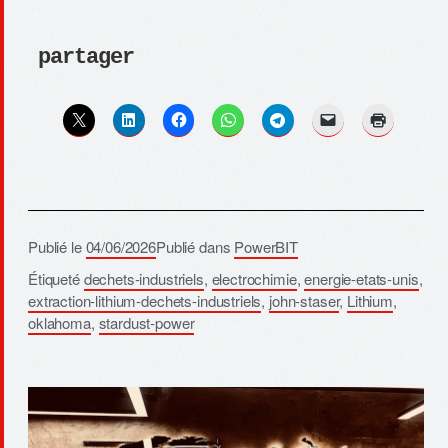
partager
Publié le
04/06/2026
Publié dans
PowerBIT
Étiqueté
dechets-industriels
,
electrochimie
,
energie-etats-unis
,
extraction-lithium-dechets-industriels
,
john-staser
,
Lithium
,
oklahoma
,
stardust-power