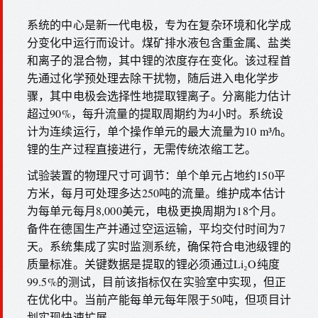
系统的中心是新一代电极，专为在复杂环境和化学成
分变化中运行而设计。煤矿排水液包含重金属、盐类
和离子的混合物，其中锂的浓度存在变化。该过程首
先通过化学预处理去除干扰物，随后进入电化学步
骤，其中电极会选择性地提取锂离子。分离能力估计
超过90%，每升流量的提取周期约为4小时。系统设
计为连续运行，单个操作单元的最大流量为10 m³/h。
锂的生产过程直接进行，无需传统浓缩工艺。
试验装置的物理尺寸可调节：单个单元占地约150平
方米，每月可处理多达250吨的流量。维护成本估计
为每单元每月8,000美元，电极更换周期为18个月。
备件在德国生产并通过空运运输，平均交付时间为7
天。系统集成了实时监测系统，确保符合电池级锂的
质量标准。关键数据是提取的锂必须通过Li₂O纯度
99.5%的测试，目前该指标仅在实验室中实现，但正
在优化中。当前产能每单元每年限于50吨，但项目计
划实现快速扩展。