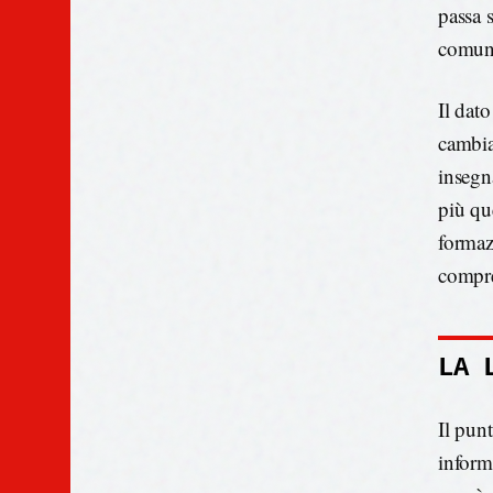
passa 
comun
Il dat
cambia
insegn
più que
formaz
compre
LA 
Il punt
informa