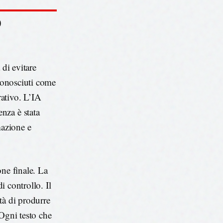
O
 di evitare
iconosciuti come
rativo. L’IA
nza è stata
mazione e
one finale. La
i controllo. Il
tà di produrre
 Ogni testo che