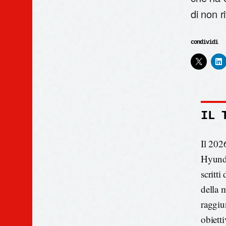
di non r
condividi
IL 
Il 202
Hyunda
scritti
della 
raggiu
obiett