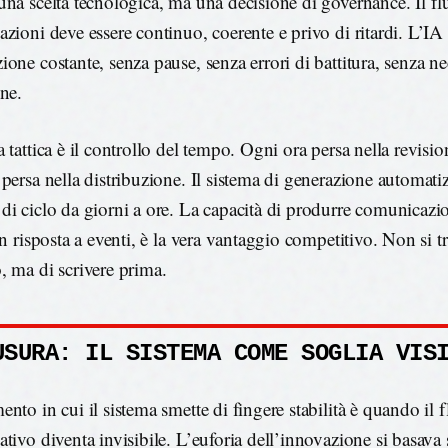
una scelta tecnologica, ma una decisione di governance. Il fl
azioni deve essere continuo, coerente e privo di ritardi. L’IA
one costante, senza pause, senza errori di battitura, senza ne
one.
a tattica è il controllo del tempo. Ogni ora persa nella revis
 persa nella distribuzione. Il sistema di generazione automatiz
di ciclo da giorni a ore. La capacità di produrre comunicazi
in risposta a eventi, è la vera vantaggio competitivo. Non si tr
, ma di scrivere prima.
USURA: IL SISTEMA COME SOGLIA VIS
nto in cui il sistema smette di fingere stabilità è quando il 
ativo diventa invisibile. L’euforia dell’innovazione si basava 