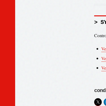
> S
Control
Ve
Ve
Ve
cond