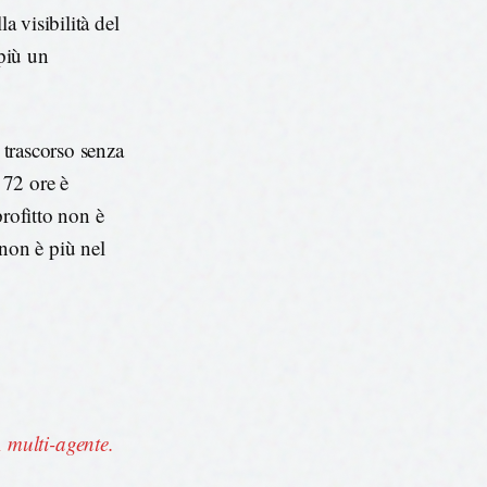
a visibilità del
 più un
 trascorso senza
 72 ore è
profitto non è
 non è più nel
 multi-agente.