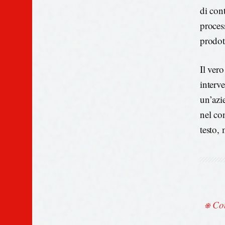
di cont
process
prodot
Il vero
interv
un’azi
nel co
testo, 
⎈ Con