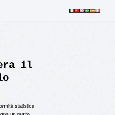
era il
lo
ormità statistica
egna un punto