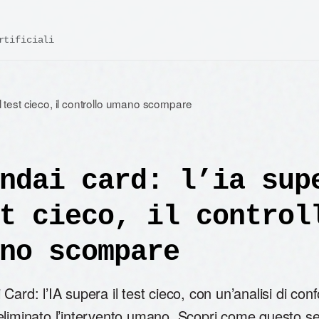
rtificiali
l test cieco, il controllo umano scompare
ndai card: l’ia sup
t cieco, il control
no scompare
Card: l’IA supera il test cieco, con un’analisi di conf
eliminato l’intervento umano. Scopri come questo s