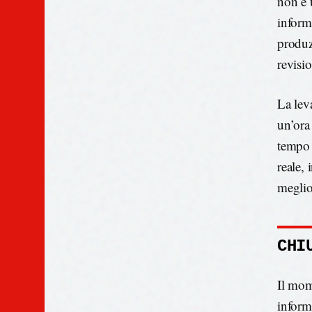
non è 
inform
produzi
revisi
La lev
un’ora
tempo 
reale, 
meglio
CHI
Il mome
inform