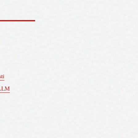
ti
e LLM