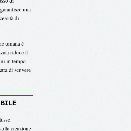
usso di
 garantisce una
cessità di
ione umana è
zata riduce il
oni in tempo
atta di scrivere
IBILE
flusso
sulla creazione