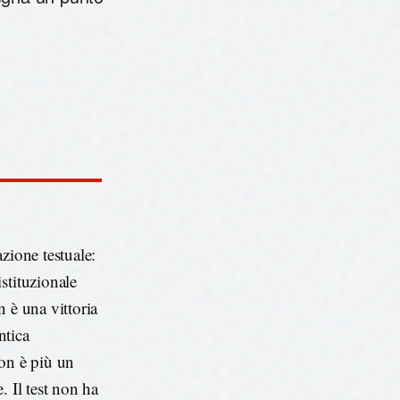
zione testuale:
stituzionale
n è una vittoria
ntica
non è più un
. Il test non ha