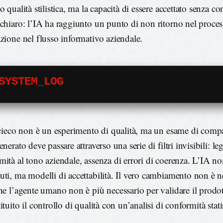
o qualità stilistica, ma la capacità di essere accettato senza co
 chiaro: l’IA ha raggiunto un punto di non ritorno nel proces
azione nel flusso informativo aziendale.
SYSTEM_LOG
t cieco non è un esperimento di qualità, ma un esame di compa
enerato deve passare attraverso una serie di filtri invisibili: leg
mità al tono aziendale, assenza di errori di coerenza. L’IA n
uti, ma modelli di accettabilità. Il vero cambiamento non è ne
che l’agente umano non è più necessario per validare il prodot
ituito il controllo di qualità con un’analisi di conformità stati