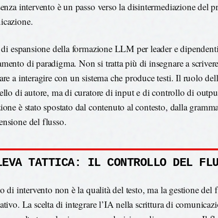
senza intervento è un passo verso la disintermediazione del p
icazione.
o di espansione della formazione LLM per leader e dipendent
mento di paradigma. Non si tratta più di insegnare a scriver
are a interagire con un sistema che produce testi. Il ruolo d
llo di autore, ma di curatore di input e di controllo di output
ione è stato spostato dal contenuto al contesto, dalla grammat
nsione del flusso.
LEVA TATTICA: IL CONTROLLO DEL FL
o di intervento non è la qualità del testo, ma la gestione del 
tivo. La scelta di integrare l’IA nella scrittura di comunicazi