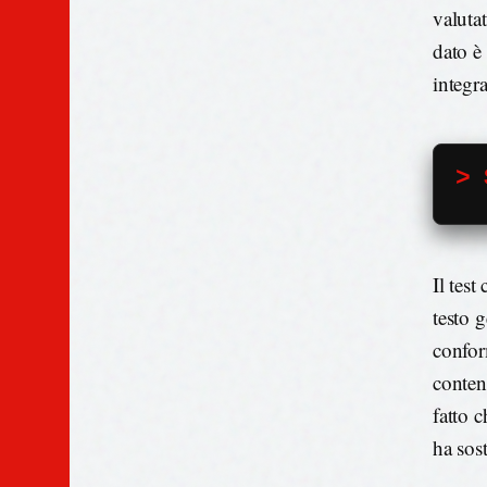
valutat
dato è
integr
> 
Il tes
testo g
confor
conten
fatto 
ha sost