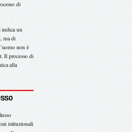
rocesso di
i indica un
e, ma di
ell’uomo non è
. Il processo di
ica alla
USSO
flusso
oni istituzionali