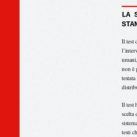
LA 
STA
Il test
l’inte
umani, 
non è 
testat
distri
Il tes
scelta 
sistem
testi 