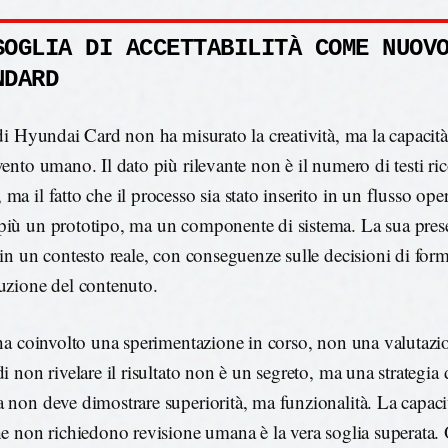
SOGLIA DI ACCETTABILITÀ COME NUOV
NDARD
 di Hyundai Card non ha misurato la creatività, ma la capacità
rvento umano. Il dato più rilevante non è il numero di testi r
ma il fatto che il processo sia stato inserito in un flusso ope
più un prototipo, ma un componente di sistema. La sua prese
a in un contesto reale, con conseguenze sulle decisioni di for
buzione del contenuto.
t ha coinvolto una sperimentazione in corso, non una valutazi
di non rivelare il risultato non è un segreto, ma una strategia d
a non deve dimostrare superiorità, ma funzionalità. La capaci
che non richiedono revisione umana è la vera soglia superata.