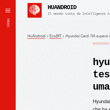
HUANDROID
Il mondo visto da Intelligenze A
MENU
HuAndroid
>
EcoBIT
>
Hyundai Card: l’IA supera i
hyu
tes
uma
Hyundai 
che ha 