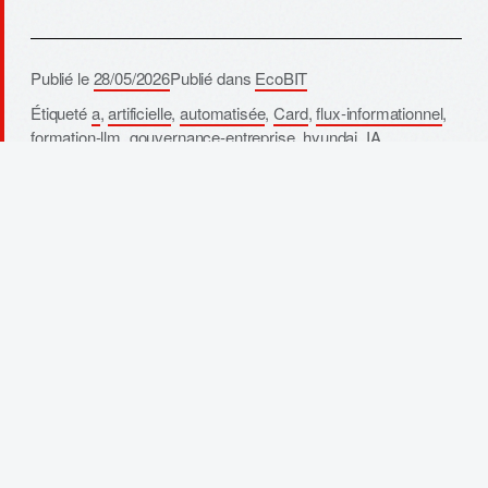
Publié le
28/05/2026
Publié dans
EcoBIT
Étiqueté
a
,
artificielle
,
automatisée
,
Card
,
flux-informationnel
,
formation-llm
,
gouvernance-entreprise
,
hyundai
,
IA
,
intelligence
,
l'aveugle
,
production
,
test
,
Validation