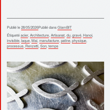
Publié le
28/05/2026
Publié dans
GlamBIT
Étiqueté
acier
,
Architecture
,
Artisanat
,
du
,
gravé
,
Hanoi
,
invisible
,
laque
,
Mai
,
manufacture
,
patine
,
physique
,
processus
,
Renzetti
,
Son
,
temps