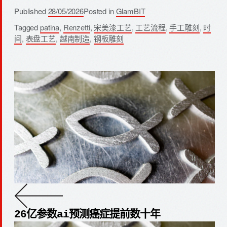
Published
28/05/2026
Posted in
GlamBIT
Tagged
patina
,
Renzetti
,
宋美漆工艺
,
工艺流程
,
手工雕刻
,
时
间
,
表盘工艺
,
越南制造
,
钢板雕刻
26亿参数ai预测癌症提前数十年