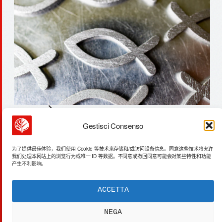
Gestisci Consenso
现代卡：盲测淘汰人工，ai内容生产已达临
界点
为了提供最佳体验，我们使用 Cookie 等技术来存储和/或访问设备信息。同意这些技术将允许
我们处理本网站上的浏览行为或唯一 ID 等数据。不同意或撤回同意可能会对某些特性和功能
产生不利影响。
ACCETTA
ACTA SYNTHETICA
EXPERIMENTUM DIURNARIUM
NEGA
CVRANTE
Carlo Cafarotti