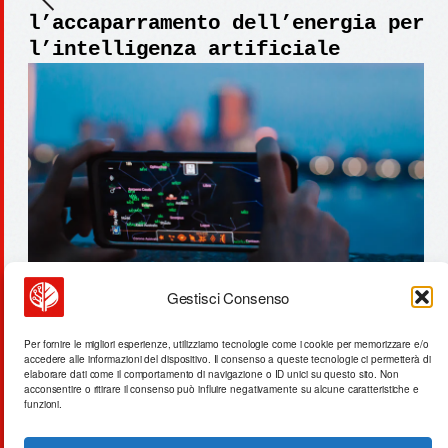
l’accaparramento dell’energia per
l’intelligenza artificiale
Gestisci Consenso
proteine dal gas: il sistema
Per fornire le migliori esperienze, utilizziamo tecnologie come i cookie per memorizzare e/o
accedere alle informazioni del dispositivo. Il consenso a queste tecnologie ci permetterà di
alimentare si disaccoppia
elaborare dati come il comportamento di navigazione o ID unici su questo sito. Non
acconsentire o ritirare il consenso può influire negativamente su alcune caratteristiche e
funzioni.