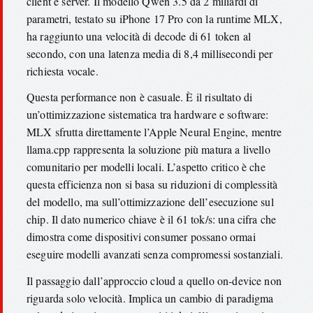
client e server. Il modello Qwen 3.5 da 2 miliardi di
parametri, testato su iPhone 17 Pro con la runtime MLX,
ha raggiunto una velocità di decode di 61 token al
secondo, con una latenza media di 8,4 millisecondi per
richiesta vocale.
Questa performance non è casuale. È il risultato di
un’ottimizzazione sistematica tra hardware e software:
MLX sfrutta direttamente l’Apple Neural Engine, mentre
llama.cpp rappresenta la soluzione più matura a livello
comunitario per modelli locali. L’aspetto critico è che
questa efficienza non si basa su riduzioni di complessità
del modello, ma sull’ottimizzazione dell’esecuzione sul
chip. Il dato numerico chiave è il 61 tok/s: una cifra che
dimostra come dispositivi consumer possano ormai
eseguire modelli avanzati senza compromessi sostanziali.
Il passaggio dall’approccio cloud a quello on-device non
riguarda solo velocità. Implica un cambio di paradigma