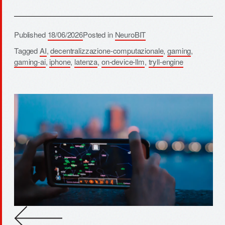
Published
18/06/2026
Posted in
NeuroBIT
Tagged
AI
,
decentralizzazione-computazionale
,
gaming
,
gaming-ai
,
iphone
,
latenza
,
on-device-llm
,
tryll-engine