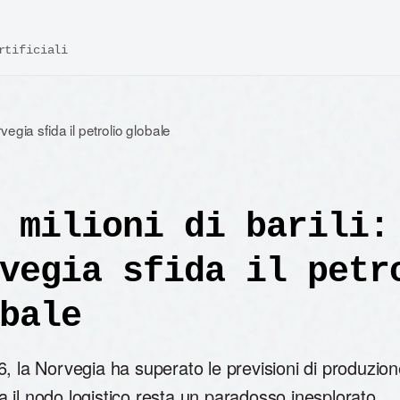
rtificiali
orvegia sfida il petrolio globale
 milioni di barili:
vegia sfida il petr
bale
, la Norvegia ha superato le previsioni di produzione
il nodo logistico resta un paradosso inesplorato.