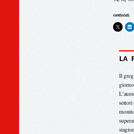
condividi
LA 
Il gre
giorno
L’aumen
settor
monito
supera
stagio