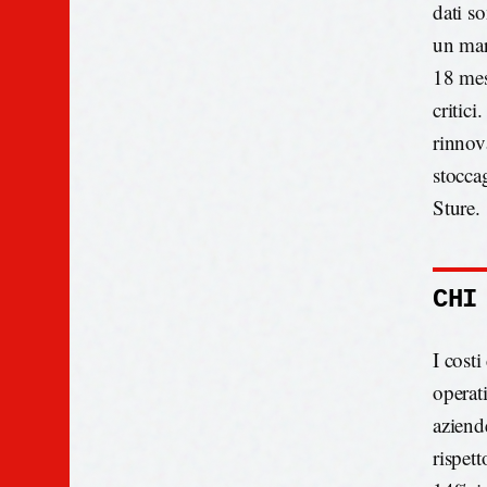
dati so
un mar
18 mes
critici
rinnov
stoccag
Sture.
CHI
I cost
operat
aziend
rispet