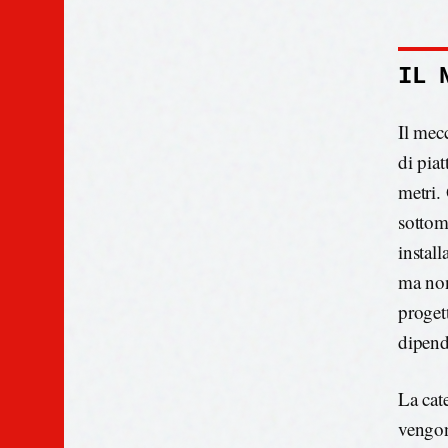
IL 
Il mec
di pia
metri.
sottom
instal
ma non
proget
dipend
La cat
vengon