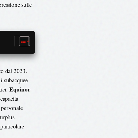
 pressione sulle
to dal 2023.
emi-subacquee
Equinor
tici.
 capacità
 personale
surplus
particolare