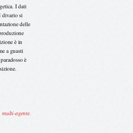
etica. I dati
 divario si
ntazione delle
 produzione
izione è in
rme a guasti
l paradosso è
sizione.
 multi-agente.