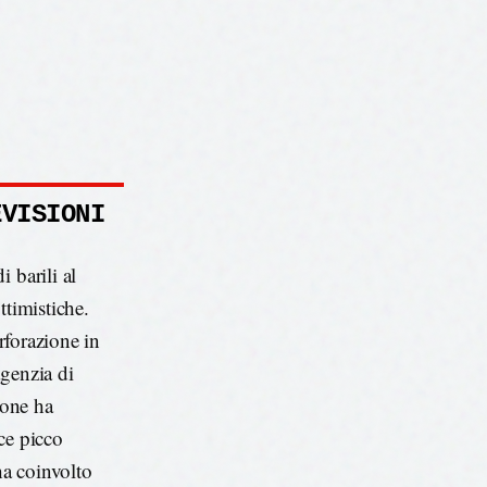
EVISIONI
 barili al
ttimistiche.
erforazione in
agenzia di
ione ha
ce picco
ha coinvolto