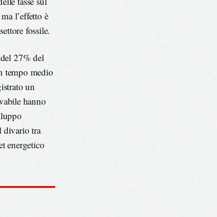
lle tasse sul
ma l’effetto è
settore fossile.
 del 27% del
 un tempo medio
gistrato un
ovabile hanno
viluppo
 divario tra
et energetico