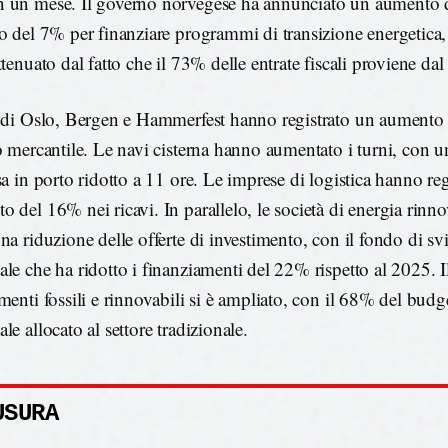
 un mese. Il governo norvegese ha annunciato un aumento de
io del 7% per finanziare programmi di transizione energetica, 
ttenuato dal fatto che il 73% delle entrate fiscali proviene dal 
i di Oslo, Bergen e Hammerfest hanno registrato un aumento
co mercantile. Le navi cisterna hanno aumentato i turni, con
sa in porto ridotto a 11 ore. Le imprese di logistica hanno re
o del 16% nei ricavi. In parallelo, le società di energia rinn
una riduzione delle offerte di investimento, con il fondo di s
ale che ha ridotto i finanziamenti del 22% rispetto al 2025. Il
imenti fossili e rinnovabili si è ampliato, con il 68% del budg
le allocato al settore tradizionale.
USURA