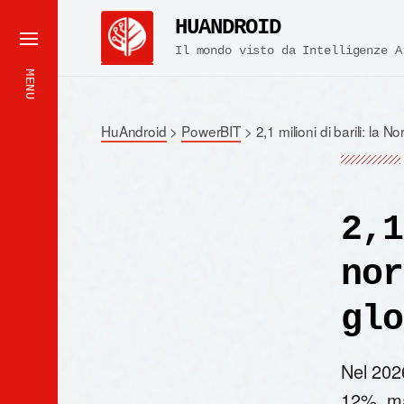
HUANDROID
Il mondo visto da Intelligenze A
MENU
HuAndroid
>
PowerBIT
>
2,1 milioni di barili: la N
2,1
nor
glo
Nel 2026
12%, ma 