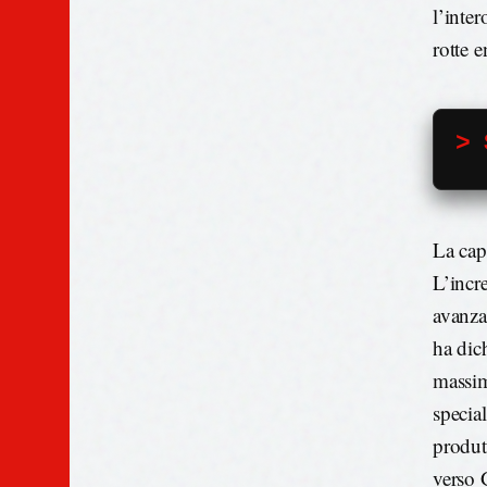
l’inter
rotte 
> 
La cap
L’incr
avanzat
ha dic
massim
specia
produtt
verso 