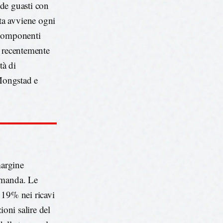
ede guasti con
ta avviene ogni
 componenti
ta recentemente
tà di
i Mongstad e
margine
omanda. Le
 19% nei ricavi
ioni salire del