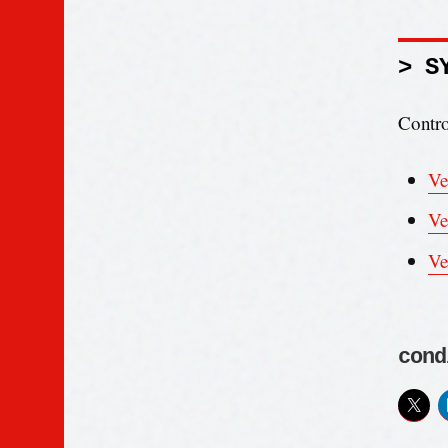
> S
Control
Ve
Ve
Ve
cond