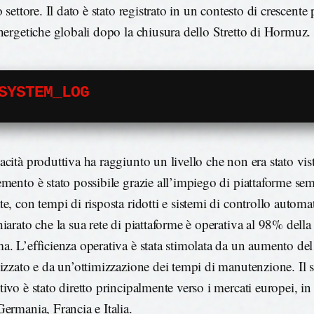
o settore. Il dato è stato registrato in un contesto di crescente
energetiche globali dopo la chiusura dello Stretto di Hormuz.
SYSTEM_LOG
acità produttiva ha raggiunto un livello che non era stato vis
emento è stato possibile grazie all’impiego di piattaforme s
e, con tempi di risposta ridotti e sistemi di controllo automa
hiarato che la sua rete di piattaforme è operativa al 98% della
a. L’efficienza operativa è stata stimolata da un aumento del
lizzato e da un’ottimizzazione dei tempi di manutenzione. Il 
ivo è stato diretto principalmente verso i mercati europei, in 
Germania, Francia e Italia.