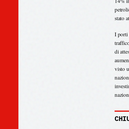
14% in
petrol
stato a
I port
traffi
di atte
aument
visto 
nazion
invest
naziona
CHI