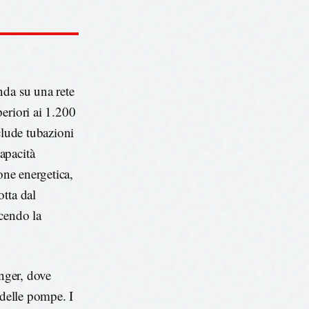
nda su una rete
eriori ai 1.200
clude tubazioni
apacità
one energetica,
tta dal
ucendo la
anger, dove
 delle pompe. I