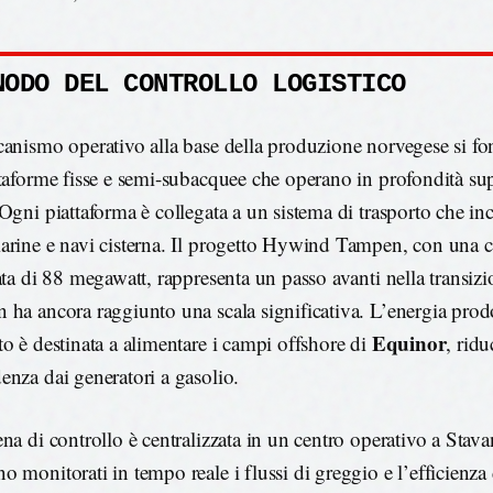
NODO DEL CONTROLLO LOGISTICO
canismo operativo alla base della produzione norvegese si fo
ttaforme fisse e semi-subacquee che operano in profondità sup
 Ogni piattaforma è collegata a un sistema di trasporto che in
arine e navi cisterna. Il progetto Hywind Tampen, con una c
lata di 88 megawatt, rappresenta un passo avanti nella transizi
 ha ancora raggiunto una scala significativa. L’energia prodo
Equinor
to è destinata a alimentare i campi offshore di
, rid
enza dai generatori a gasolio.
ena di controllo è centralizzata in un centro operativo a Stav
o monitorati in tempo reale i flussi di greggio e l’efficienza