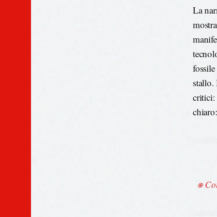
La nar
mostra
manife
tecnol
fossile
stallo.
critici
chiaro
⎈ Con