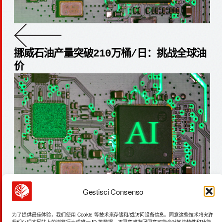
挪威石油产量突破210万桶/日：挑战全球油
价
Gestisci Consenso
电子束技术：永久冻土与饲料生产的突破
为了提供最佳体验，我们使用 Cookie 等技术来存储和/或访问设备信息。同意这些技术将允许