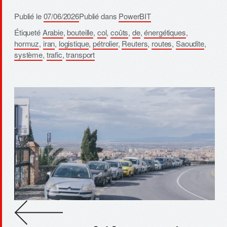
Publié le
07/06/2026
Publié dans
PowerBIT
Étiqueté
Arabie
,
bouteille
,
col
,
coûts
,
de
,
énergétiques
,
hormuz
,
iran
,
logistique
,
pétrolier
,
Reuters
,
routes
,
Saoudite
,
système
,
trafic
,
transport