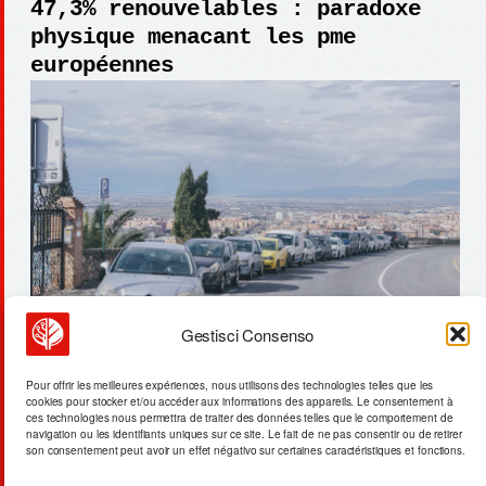
47,3% renouvelables : paradoxe
physique menacant les pme
européennes
Gestisci Consenso
ia malaisie : paradoxe
Pour offrir les meilleures expériences, nous utilisons des technologies telles que les
cookies pour stocker et/ou accéder aux informations des appareils. Le consentement à
énergétique & centres de données
ces technologies nous permettra de traiter des données telles que le comportement de
navigation ou les identifiants uniques sur ce site. Le fait de ne pas consentir ou de retirer
son consentement peut avoir un effet négativo sur certaines caractéristiques et fonctions.