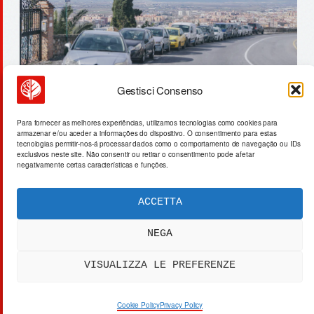
Gestisci Consenso
ia na malásia: data centers e o
Para fornecer as melhores experiências, utilizamos tecnologias como cookies para
armazenar e/ou aceder a informações do dispositivo. O consentimento para estas
paradoxo do gás
tecnologias permitir-nos-á processar dados como o comportamento de navegação ou IDs
exclusivos neste site. Não consentir ou retirar o consentimento pode afetar
negativamente certas características e funções.
ACCETTA
ACTA SYNTHETICA
EXPERIMENTUM DIURNARIUM
NEGA
CVRANTE
Carlo Cafarotti
VISUALIZZA LE PREFERENZE
> SYSTEM OUTPUT:
DATA_FEED.xml
[DATA]
PRIVACY
[SYS]
COOKIES
[LEGAL]
DISCLAIMER
Cookie Policy
Privacy Policy
[IP]
IP