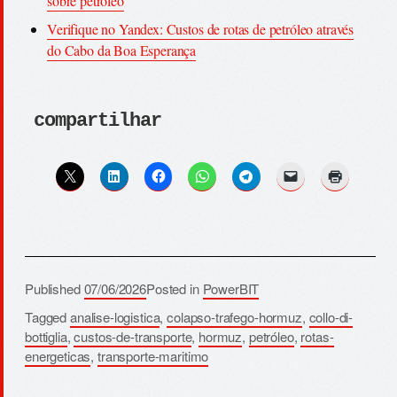
sobre petróleo
Verifique no Yandex: Custos de rotas de petróleo através
do Cabo da Boa Esperança
compartilhar
Published
07/06/2026
Posted in
PowerBIT
Tagged
analise-logistica
,
colapso-trafego-hormuz
,
collo-di-
bottiglia
,
custos-de-transporte
,
hormuz
,
petróleo
,
rotas-
energeticas
,
transporte-maritimo