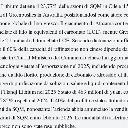
 Lithium detiene il 23,77% delle azioni di SQM in Cile e il
a di Greenbushes in Australia, posizionandosi come attore cen
ione globale di litio grezzo. Il giacimento di Atacama contie
nellate di litio in equivalenti di carbonato (LCE), mentre Gr
de 2,1 miliardi di tonnellate LCE. Secondo dichiarazioni uffic
 il 60% della capacità di raffinazione non cinese dipende da
pate in Cina. Il Ministero del Commercio cinese ha aggiornat
tecnologie vietate all’esportazione nel 2025, includendo proce
one da litio fiorito, produzione di carbonato e idrossido di li
gie di purificazione da soluzioni saline e liquidi contenenti li
di Tianqi Lithium nel 2025 è stato di 463 milioni di yuan, 
,85% rispetto al 2024. Il 40% del profitto è stato attribuito a
nti da SQM, nonostante l’azienda abbia annunciato la vendi
azioni di SQM entro febbraio 2026. Le modalità di trasferim
ogico non sono state rese pubbliche.