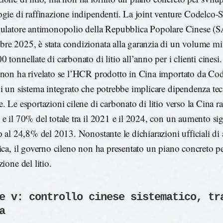
ogie di raffinazione indipendenti. La joint venture Codelco
gulatore antimonopolio della Repubblica Popolare Cinese (
re 2025, è stata condizionata alla garanzia di un volume m
 tonnellate di carbonato di litio all’anno per i clienti cinesi
 non ha rivelato se l’HCR prodotto in Cina importato da Cod
di un sistema integrato che potrebbe implicare dipendenza te
e. Le esportazioni cilene di carbonato di litio verso la Cina r
 e il 70% del totale tra il 2021 e il 2024, con un aumento sig
to al 24,8% del 2013. Nonostante le dichiarazioni ufficiali d
gica, il governo cileno non ha presentato un piano concreto pe
zione del litio.
e v: controllo cinese sistematico, tr
a