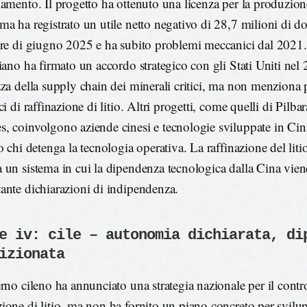
iamento. Il progetto ha ottenuto una licenza per la produzione
ma ha registrato un utile netto negativo di 28,7 milioni di dol
tre di giugno 2025 e ha subito problemi meccanici dal 2021.
liano ha firmato un accordo strategico con gli Stati Uniti nel 
zza della supply chain dei minerali critici, ma non menziona 
ci di raffinazione di litio. Altri progetti, come quelli di Pilba
, coinvolgono aziende cinesi e tecnologie sviluppate in Ci
o chi detenga la tecnologia operativa. La raffinazione del liti
 un sistema in cui la dipendenza tecnologica dalla Cina vie
ante dichiarazioni di indipendenza.
e iv: cile – autonomia dichiarata, di
izionata
rno cileno ha annunciato una strategia nazionale per il control
ione di litio, ma non ha fornito un piano concreto per svilu