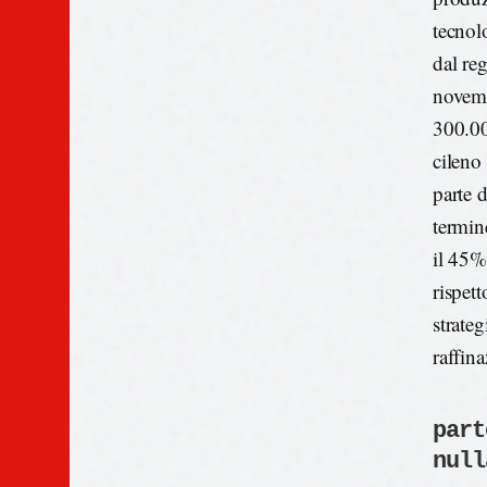
tecnol
dal re
novemb
300.000
cileno
parte 
termin
il 45%
rispet
strate
raffina
part
null