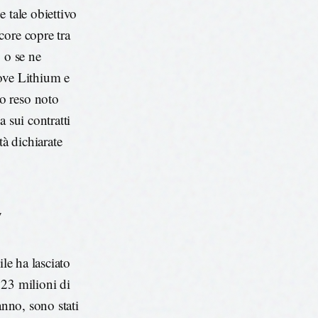
 tale obiettivo
core copre tra
 o se ne
ove Lithium e
o reso noto
 sui contratti
tà dichiarate
,
le ha lasciato
523 milioni di
anno, sono stati