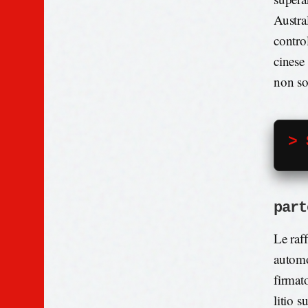
Austral
control
cinese
non so
> 
part
Le raf
automo
firmat
litio 