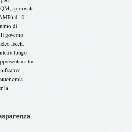
-SQM, approvata
SAMR) il 10
inimo di
. Il governo
elco faccia
cnica a lungo
appresentano tra
nificativo
i autonomia
r la
asparenza