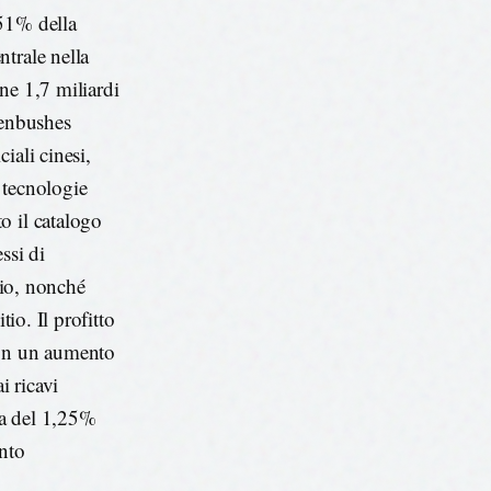
 51% della
trale nella
ne 1,7 miliardi
eenbushes
iali cinesi,
 tecnologie
o il catalogo
ssi di
tio, nonché
tio. Il profitto
con un aumento
i ricavi
ta del 1,25%
ento