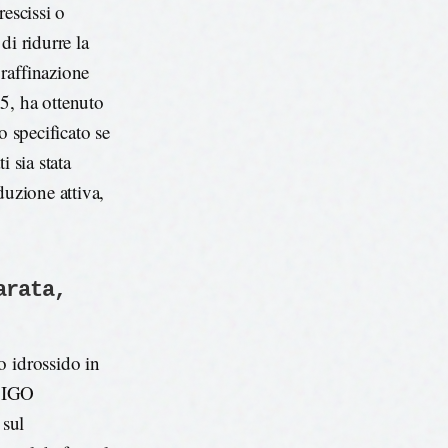
rescissi o
di ridurre la
raffinazione
5, ha ottenuto
o specificato se
 sia stata
duzione attiva,
arata,
o idrossido in
e IGO
 sul