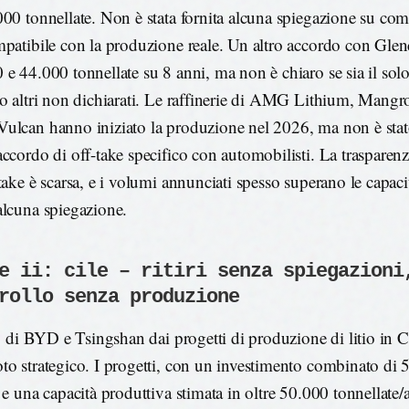
000 tonnellate. Non è stata fornita alcuna spiegazione su come
mpatibile con la produzione reale. Un altro accordo con Glen
 e 44.000 tonnellate su 8 anni, ma non è chiaro se sia il solo
no altri non dichiarati. Le raffinerie di AMG Lithium, Mangr
ulcan hanno iniziato la produzione nel 2026, ma non è stat
accordo di off-take specifico con automobilisti. La trasparenza
take è scarsa, e i volumi annunciati spesso superano le capaci
alcuna spiegazione.
e ii: cile – ritiri senza spiegazioni
rollo senza produzione
ro di BYD e Tsingshan dai progetti di produzione di litio in Ci
to strategico. I progetti, con un investimento combinato di 
i e una capacità produttiva stimata in oltre 50.000 tonnellate/