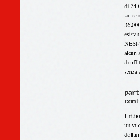
di 24.
sia co
36.000
esista
NESI-V
alcun 
di off-
senza 
part
cont
Il riti
un vuo
dollar