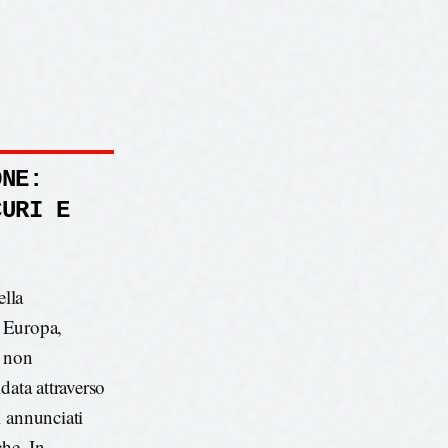
ONE:
CURI E
lla
n Europa,
e non
data attraverso
i annunciati
che. In