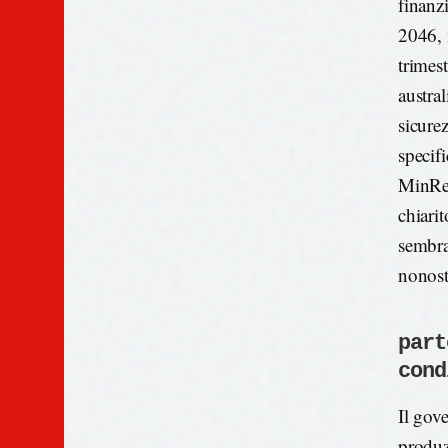
finanz
2046, 
trimes
austra
sicure
specifi
MinRes
chiarit
sembra
nonost
part
cond
Il gove
produz