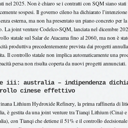
ati nel 2025. Non è chiaro se i contratti con SQM siano stati 
cemente sospesi. Il governo cileno ha dichiarato l’intenzione 
enza esterna, ma non ha presentato un piano concreto per la 
tio. La joint venture Codelco-SQM, lanciata nel dicembre 202
trollo statale sul Salar de Atacama fino al 2060, ma non è stat
cità produttiva precedentemente prevista dai progetti annullati
uita. Il controllo statale non implica automaticamente una pro
apacità persa non risulta coperta da nuovi progetti annunciati.
e iii: australia – indipendenza dichi
rollo cinese effettivo
nana Lithium Hydroxide Refinery, la prima raffineria di liti
lia, è gestita da una joint venture tra Tianqi Lithium (Cina) 
alia), con Tianqi che detiene il 51% e il controllo decisionale