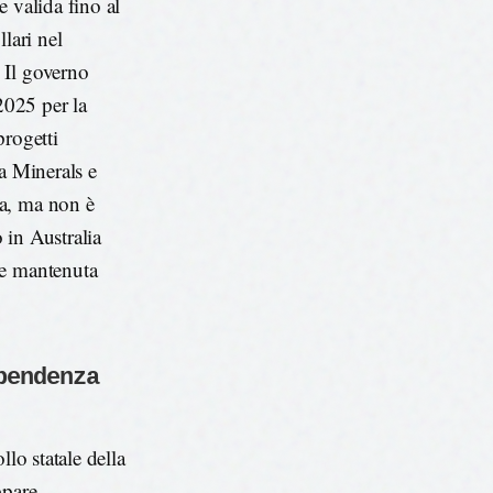
 valida fino al
lari nel
 Il governo
2025 per la
progetti
ra Minerals e
na, ma non è
o in Australia
ne mantenuta
pendenza
lo statale della
ppare