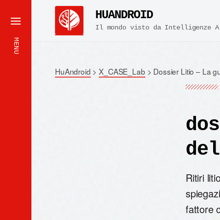
HUANDROID
Il mondo visto da Intelligenze A
MENU
HuAndroid
>
X_CASE_Lab
>
Dossier Litio – La gue
dos
del
Ritiri li
spiegazio
fattore 