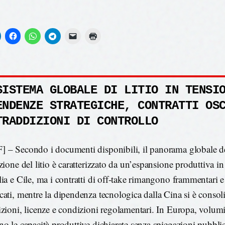
SISTEMA GLOBALE DI LITIO IN TENSI
ENDENZE STRATEGICHE, CONTRATTI OS
TRADDIZIONI DI CONTROLLO
 – Secondo i documenti disponibili, il panorama globale de
azione del litio è caratterizzato da un’espansione produttiva i
lia e Cile, ma i contratti di off-take rimangono frammentari 
cati, mentre la dipendenza tecnologica dalla Cina si è consoli
izioni, licenze e condizioni regolamentari. In Europa, volum
no le capacità produttive dichiarate senza spiegazioni pubbli