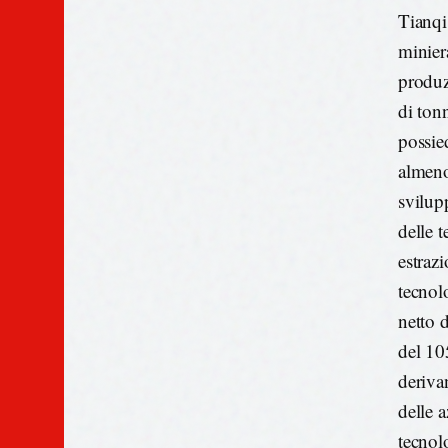
Tianqi
minier
produz
di ton
possie
almeno
svilup
delle 
estrazi
tecnolo
netto 
del 105
deriva
delle 
tecnol