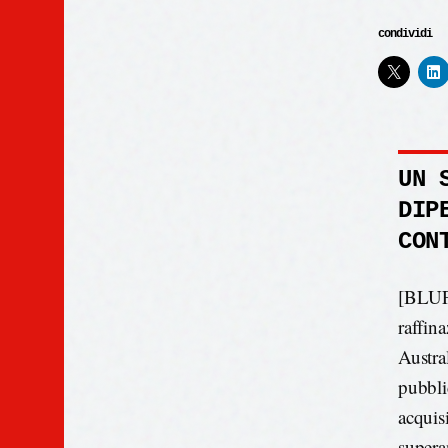
condividi
UN 
DIP
CON
[BLUF]
raffin
Austra
pubbli
acquis
supera