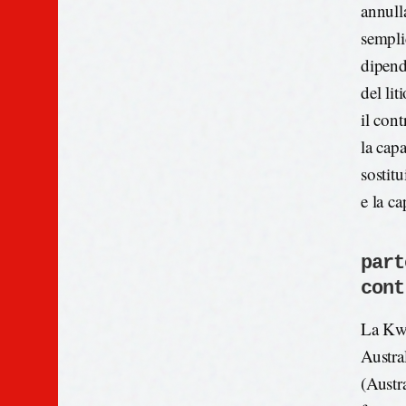
annull
sempli
dipend
del li
il con
la capa
sostit
e la c
part
cont
La Kwi
Austra
(Austr