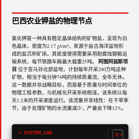
巴西农业钾盐的物理节点
氯化钾是一种具有稳定晶体结构的矿物盐，呈现为白
色晶体，密度为2.17 g/cm³，来源于由古海洋盆地形
成的盐沉积矿床。其密度使得需要采用耐腐蚀钢箱运
阿图阿兹斯项
输系统，每节铁路车厢最大载重25吨。
目
位于亚马孙北部盆地，计划每年开采240万吨这种
矿物，相当于每分钟76吨的持续质量流，全年无休。
这一数据并非战略目标，而是基于质量与时间单位的
物理工程参数，与机械化开采系统相连，该系统以每
天1.2米的开采速度运行。该流量并非线性：在干旱季
节，由于处理矿物的水流量减少，产量会下降12%。
> SYSTEM_LOG