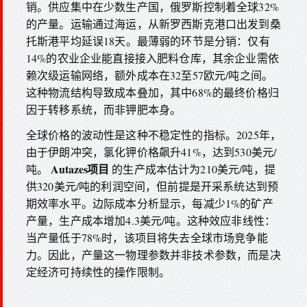
销。供应集中在少数生产国，俄罗斯控制着全球32%
的产量。运输通过海运，从新罗西斯克港口出发到桑
托斯港平均延误18天。最薄弱的环节是分销：仅有
14%的农业企业能直接接入肥料仓库，其余企业需依
赖次级运输网络，额外成本在32至57欧元/吨之间。
这种物流结构导致成本叠加，其中68%的最终价格归
因于转移系统，而非钾肥本身。
全球价格的波动性是这种不稳定性的指标。2025年，
由于伊朗冲突，氯化钾价格飙升41%，达到530美元/
Autazes项目
吨。
的生产成本估计为210美元/吨，提
供320美元/吨的利润空间，但前提是开采系统达到预
期效率水平。边际成本分析显示，每减少1%的矿产
产量，生产成本增加4.3美元/吨。这种效应非线性：
当产量低于78%时，该项目将失去全球市场竞争能
力。因此，产量这一物理参数并非技术参数，而是决
定经济可持续性的操作限制。