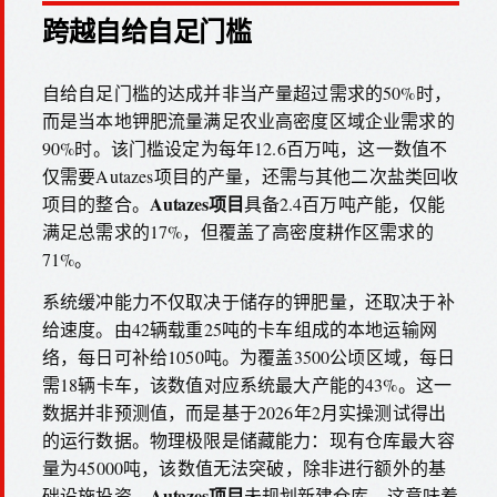
跨越自给自足门槛
自给自足门槛的达成并非当产量超过需求的50%时，
而是当本地钾肥流量满足农业高密度区域企业需求的
90%时。该门槛设定为每年12.6百万吨，这一数值不
仅需要Autazes项目的产量，还需与其他二次盐类回收
Autazes项目
项目的整合。
具备2.4百万吨产能，仅能
满足总需求的17%，但覆盖了高密度耕作区需求的
71%。
系统缓冲能力不仅取决于储存的钾肥量，还取决于补
给速度。由42辆载重25吨的卡车组成的本地运输网
络，每日可补给1050吨。为覆盖3500公顷区域，每日
需18辆卡车，该数值对应系统最大产能的43%。这一
数据并非预测值，而是基于2026年2月实操测试得出
的运行数据。物理极限是储藏能力：现有仓库最大容
量为45000吨，该数值无法突破，除非进行额外的基
Autazes项目
础设施投资。
未规划新建仓库，这意味着