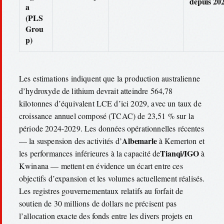
depuis 20
a
(PLS
Grou
p)
Les estimations indiquent que la production australienne
d’hydroxyde de lithium devrait atteindre 564,78
kilotonnes d’équivalent LCE d’ici 2029, avec un taux de
croissance annuel composé (TCAC) de 23,51 % sur la
période 2024-2029. Les données opérationnelles récentes
Albemarle
— la suspension des activités d’
à Kemerton et
Tianqi/IGO
les performances inférieures à la capacité de
à
Kwinana — mettent en évidence un écart entre ces
objectifs d’expansion et les volumes actuellement réalisés.
Les registres gouvernementaux relatifs au forfait de
soutien de 30 millions de dollars ne précisent pas
l’allocation exacte des fonds entre les divers projets en