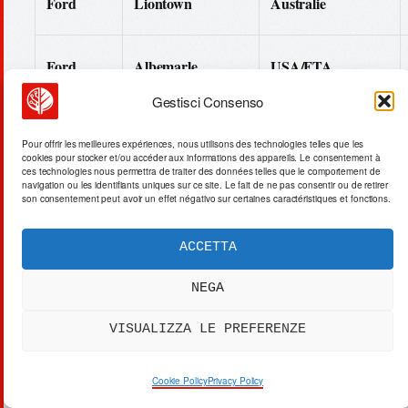
Ford
Liontown
Australie
Ford
Albemarle
USA/FTA
Gestisci Consenso
General
Thacker Pass
USA
Pour offrir les meilleures expériences, nous utilisons des technologies telles que les
Motors
cookies pour stocker et/ou accéder aux informations des appareils. Le consentement à
ces technologies nous permettra de traiter des données telles que le comportement de
navigation ou les identifiants uniques sur ce site. Le fait de ne pas consentir ou de retirer
son consentement peut avoir un effet négativo sur certaines caractéristiques et fonctions.
La cartographie des accords d’achat anticipé américains
ACCETTA
confirme une stratégie industrielle orientée vers le near-
shoring et le friend-shoring. Cependant, l’omission de
NEGA
détails sur les taux de couverture des approvisionnements
et sur les échéances précises de montée en puissance des
VISUALIZZA LE PREFERENZE
usines liées par des contrats limite la possibilité de
quantifier la part des besoins industriels américains
Cookie Policy
Privacy Policy
réellement indépendante du contrôle asiatique.