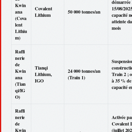
démarrée 
Kwin
Covalent
15/08/2025
ana
50 000 tonnes/an
Lithium
capacité 
(Cova
atteinte da
lent
mois
Lithiu
m)
Raffi
nerie
Suspension
de
Tianqi
construct
Kwin
24 000 tonnes/an
Lithium,
Train 2 ; 
ana
(Train 1)
IGO
à 35 % de 
(Tian
capacité e
qi/IG
O)
Raffi
nerie
Activée pa
de
Covalent 
Kwin
(juillet 202