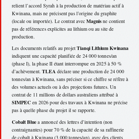
relient l’accord Syrah à la production de matériau actif à
Kwinana, mais ne précisent pas l’origine du graphite
Magnis
(locale ou importée). Le contrat avec
ne contient
pas de références explicites au lithium ou au site de
production.
Tianqi Lithium Kwinana
Les documents relatifs au projet
indiquent une capacité planifiée de 24 000 tonnes/an
(phase I), la phase II étant interrompue en 2025 à 50 %
TLEA
d’achèvement.
déclare une production de 24 000
tonnes/an à Kwinana, sans préciser si ce chiffre se réfère à
des volumes actuels ou à des projections futures. Un
contrat de 11 millions de dollars australiens attribué à
SIMPEC
en 2026 pour des travaux à Kwinana ne précise
pas à quelle phase du projet il se rapporte.
Cobalt Blue
a annoncé des lettres d’intention (non
contraignantes) pour 70 % de la capacité de sa raffinerie
de cobalt à Kwinana (3 000 tonnes/an), avec des clients