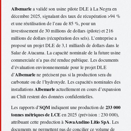
Albemarle
a validé son usine pilote DLE à La Negra en
décembre 2025, signalant des taux de récupération >94 %
et une réutilisation de l’eau de 85 %, pour un
investissement de 30 millions de dollars (pilote) et 216
millions de dollars (récupération des sels). L’entreprise a
proposé un projet DLE de 3,1 milliards de dollars dans le
Salar de Atacama. La capacité nominale de la future usine
commerciale n’a pas été rendue publique. Les documents
d’évaluation environnementale pour le projet DLE
Albemarle
d’
ne précisent pas si la production sera du
carbonate ou de l’hydroxyde. Les capacités nominales des
Albemarle
installations
actuellement en cours d’expansion
au Chili restent des données confidentielles.
SQM
233 000
Les rapports d’
indiquent une production de
tonnes métriques de LCE
en 2025 (prévision : 230 000),
NovaAndino Litio SpA
attribuant cette production à
. Les
documents ne permettent pas de concilier ce volume de