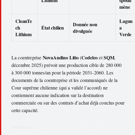
Lithium
spodu
mène
CleanTe
Lagun
Donnée non
ch
État chilien
a
divulguée
Lithium
Verde
NovaAndino Litio
Codelco
SQM
La coentreprise
(
et
,
décembre 2025) prévoit une production cible de 280 000
à 300 000 tonnes/an pour la période 2031-2060. Les
documents de la coentreprise et les communiqués de la
Cour suprême chilienne (qui a validé l’accord) ne
contiennent aucune indication sur la destination
commerciale ou sur des contrats d’achat déjà conclus pour
cette capacité.