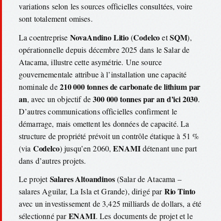
variations selon les sources officielles consultées, voire
sont totalement omises.
NovaAndino Litio
Codelco
SQM
La coentreprise
(
et
),
opérationnelle depuis décembre 2025 dans le Salar de
Atacama, illustre cette asymétrie. Une source
gouvernementale attribue à l’installation une capacité
210 000 tonnes de carbonate de lithium par
nominale de
an
300 000 tonnes par an d’ici 2030
, avec un objectif de
.
D’autres communications officielles confirment le
démarrage, mais omettent les données de capacité. La
structure de propriété prévoit un contrôle étatique à 51 %
Codelco
ENAMI
(via
) jusqu’en 2060,
détenant une part
dans d’autres projets.
Salares Altoandinos
Le projet
(Salar de Atacama –
Rio Tinto
salares Aguilar, La Isla et Grande), dirigé par
avec un investissement de 3,425 milliards de dollars, a été
ENAMI
sélectionné par
. Les documents de projet et le