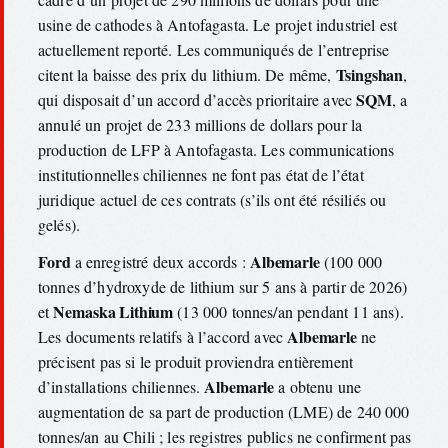
usine de cathodes à Antofagasta. Le projet industriel est
actuellement reporté. Les communiqués de l’entreprise
Tsingshan
citent la baisse des prix du lithium. De même,
,
SQM
qui disposait d’un accord d’accès prioritaire avec
, a
annulé un projet de 233 millions de dollars pour la
production de LFP à Antofagasta. Les communications
institutionnelles chiliennes ne font pas état de l’état
juridique actuel de ces contrats (s’ils ont été résiliés ou
gelés).
Ford
Albemarle
a enregistré deux accords :
(100 000
tonnes d’hydroxyde de lithium sur 5 ans à partir de 2026)
Nemaska Lithium
et
(13 000 tonnes/an pendant 11 ans).
Albemarle
Les documents relatifs à l’accord avec
ne
précisent pas si le produit proviendra entièrement
Albemarle
d’installations chiliennes.
a obtenu une
augmentation de sa part de production (LME) de 240 000
tonnes/an au Chili ; les registres publics ne confirment pas