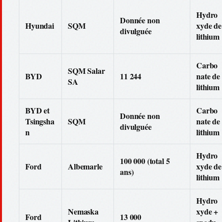
Hydro
Donnée non
Hyundai
SQM
xyde de
divulguée
lithium
Carbo
SQM Salar
BYD
11 244
nate de
SA
lithium
BYD et
Carbo
Donnée non
Tsingsha
SQM
nate de
divulguée
n
lithium
Hydro
100 000 (total 5
Ford
Albemarle
xyde de
ans)
lithium
Hydro
Nemaska
xyde +
Ford
13 000