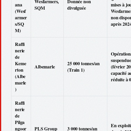
Wesfarmers,
Donnée non
ana
mises à jo
SQM
divulguée
(Wesf
Wesfarme
armer
non dispon
s/SQ
après 202
M)
Raffi
nerie
Opération
de
suspendue
Keme
25 000 tonnes/an
Albemarle
(février 20
rton
(Train 1)
capacité a
(Albe
réduite à 
marle
)
Raffi
nerie
de
Pilga
En exploit
ngoor
PLS Group
3 000 tonnes/an