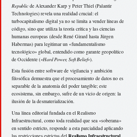
Republic
de Alexander Karp y Peter Thiel (Palantir
Technologies) revela una realidad crucial: el
turbocapitalismo digital ya no se limita a vender líneas de
código, sino que utiliza la teoría crítica y las ciencias
humanas europeas (desde René Girard hasta Jürgen
Habermas) para legitimar un «fundamentalismo
tecnológico» global, entendido como garante geopolítico
de Occidente (
«Hard Power, Soft Belief»
).
Esta fusión entre software de vigilancia y ambición
filosófica demuestra que el procesamiento de datos no es
separable de la anatomía del poder tangible; este
ecosistema, sin embargo, sufre de un vicio de origen: la
ilusión de la desmaterialización.
Una línea editorial fundada en el Realismo
Infraestructural, como toda realidad que sea «soberana»
en sentido estricto, responde a esta parcialidad aplicando
Realismo Infraestructural
las restricciones estrictas del
.