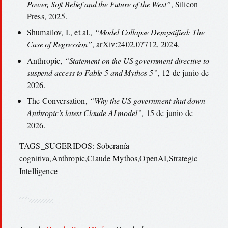
Power, Soft Belief and the Future of the West”
, Silicon
Press, 2025.
Shumailov, I., et al.,
“Model Collapse Demystified: The
Case of Regression”
, arXiv:2402.07712, 2024.
Anthropic,
“Statement on the US government directive to
suspend access to Fable 5 and Mythos 5”
, 12 de junio de
2026.
The Conversation,
“Why the US government shut down
Anthropic’s latest Claude AI model”
, 15 de junio de
2026.
TAGS_SUGERIDOS: Soberanía
cognitiva,Anthropic,Claude Mythos,OpenAI,Strategic
Intelligence