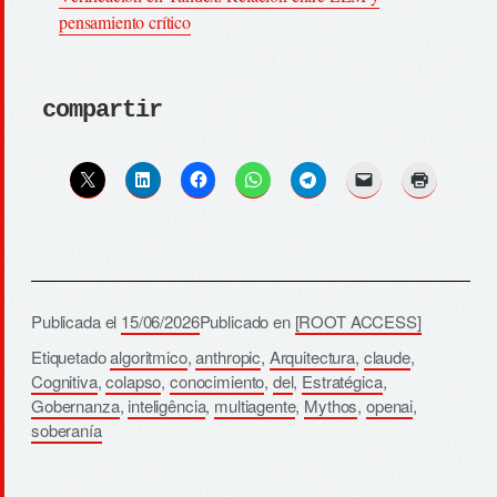
pensamiento crítico
compartir
Publicada el
15/06/2026
Publicado en
[ROOT ACCESS]
Etiquetado
algoritmico
,
anthropic
,
Arquitectura
,
claude
,
Cognitiva
,
colapso
,
conocimiento
,
del
,
Estratégica
,
Gobernanza
,
inteligência
,
multiagente
,
Mythos
,
openai
,
soberanía