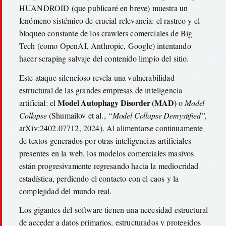
HUANDROID (que publicaré en breve) muestra un
fenómeno sistémico de crucial relevancia: el rastreo y el
bloqueo constante de los crawlers comerciales de Big
Tech (como OpenAI, Anthropic, Google) intentando
hacer scraping salvaje del contenido limpio del sitio.
Este ataque silencioso revela una vulnerabilidad
estructural de las grandes empresas de inteligencia
Model Autophagy Disorder (MAD)
artificial: el
o
Model
Collapse
(Shumailov et al.,
“Model Collapse Demystified”
,
arXiv:2402.07712, 2024). Al alimentarse continuamente
de textos generados por otras inteligencias artificiales
presentes en la web, los modelos comerciales masivos
están progresivamente regresando hacia la mediocridad
estadística, perdiendo el contacto con el caos y la
complejidad del mundo real.
Los gigantes del software tienen una necesidad estructural
de acceder a datos primarios, estructurados y protegidos