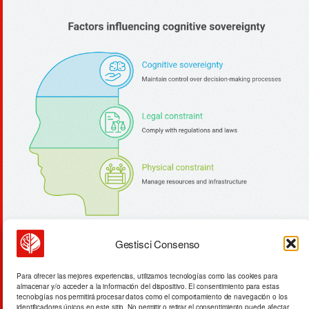
Gestisci Consenso
15 chaquetas brooklyn: ritual de
Para ofrecer las mejores experiencias, utilizamos tecnologías como las cookies para
almacenar y/o acceder a la información del dispositivo. El consentimiento para estas
identidad y manifactura
tecnologías nos permitirá procesar datos como el comportamiento de navegación o los
identificadores únicos en este sitio. No permitir o retirar el consentimiento puede afectar