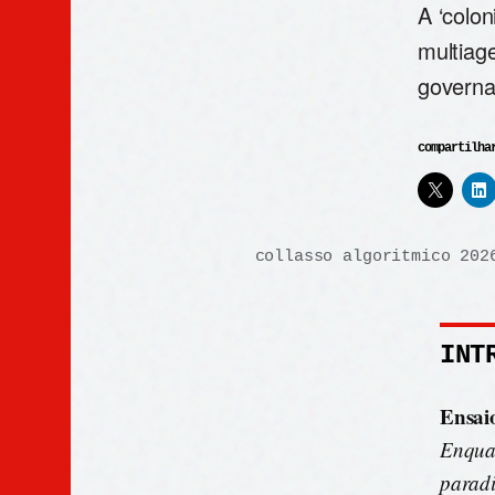
A ‘colon
multiag
governa
compartilha
collasso algoritmico 202
INT
Ensai
Enquad
paradi