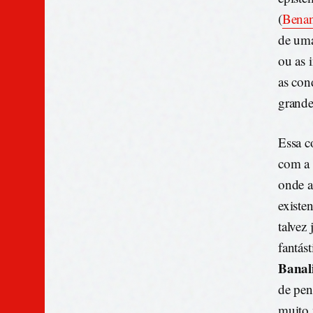
(
Benan
de uma
ou as 
as co
grande
Essa c
com a 
onde a
existe
talvez
fantás
Banal
de pen
muito 