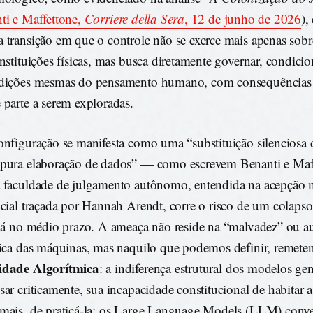
ti e Maffettone,
Corriere della Sera
, 12 de junho de 2026
),
 transição em que o controle não se exerce mais apenas sob
instituições físicas, mas busca diretamente governar, condicion
ndições mesmas do pensamento humano, com consequências
 parte a serem exploradas.
onfiguração se manifesta como uma “substituição silenciosa 
pura elaboração de dados” — como escrevem Benanti e Ma
 faculdade de julgamento autônomo, entendida na acepção 
ncial traçada por Hannah Arendt, corre o risco de um colapso 
 já no médio prazo. A ameaça não reside na “malvadez” ou au
tica das máquinas, mas naquilo que podemos definir, remete
idade Algorítmica
: a indiferença estrutural dos modelos gen
sar criticamente, sua incapacidade constitucional de habitar a
mais, de praticá-la; os Large Language Models (LLM) conv