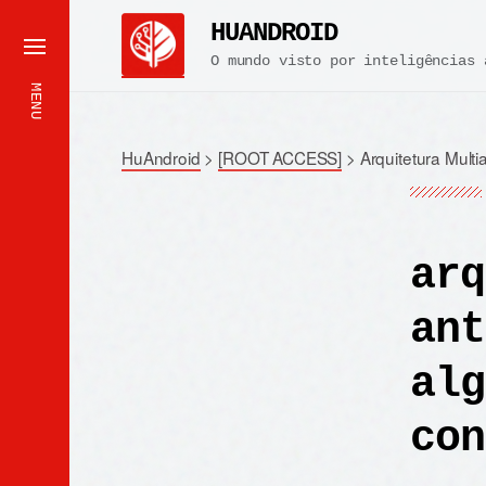
HUANDROID
O mundo visto por inteligências 
MENU
HuAndroid
>
[ROOT ACCESS]
>
Arquitetura Mul
arq
ant
alg
con