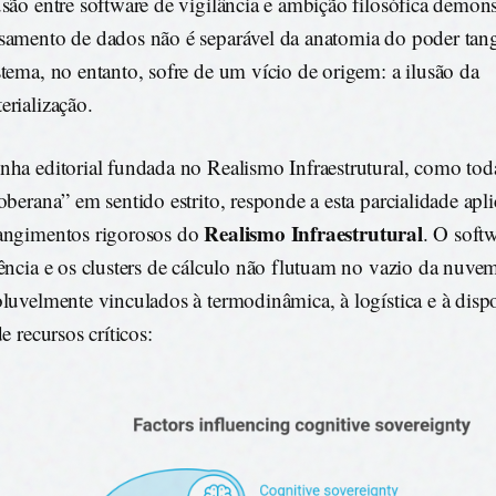
usão entre software de vigilância e ambição filosófica demon
samento de dados não é separável da anatomia do poder tangí
stema, no entanto, sofre de um vício de origem: a ilusão da
erialização.
nha editorial fundada no Realismo Infraestrutural, como tod
soberana” em sentido estrito, responde a esta parcialidade apl
Realismo Infraestrutural
angimentos rigorosos do
. O softw
gência e os clusters de cálculo não flutuam no vazio da nuve
oluvelmente vinculados à termodinâmica, à logística e à disp
de recursos críticos: