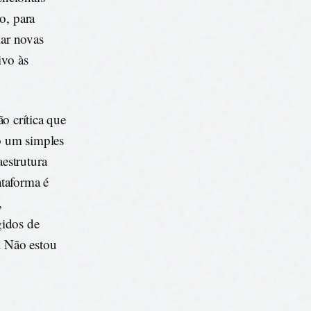
o, para
lar novas
ivo às
ão crítica que
o um simples
estrutura
ataforma é
,
gidos de
. Não estou