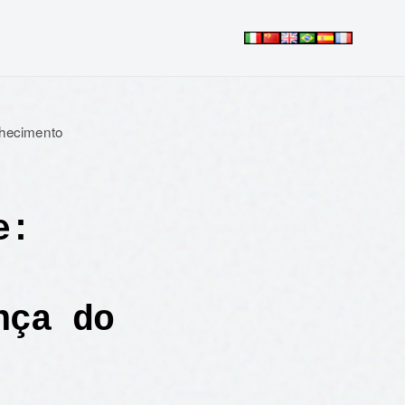
nhecimento
e:
nça do