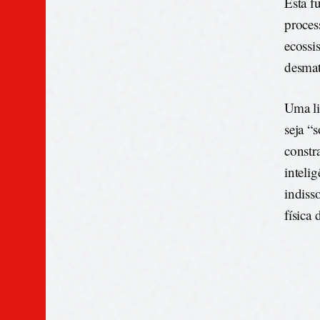
Esta f
proces
ecossi
desmat
Uma li
seja “
constr
inteli
indiss
física 