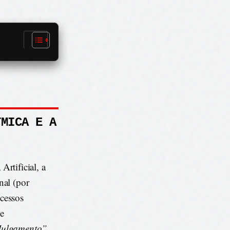
TMICA E A
rtificial, a
nal (por
cessos
e
Julgamento”