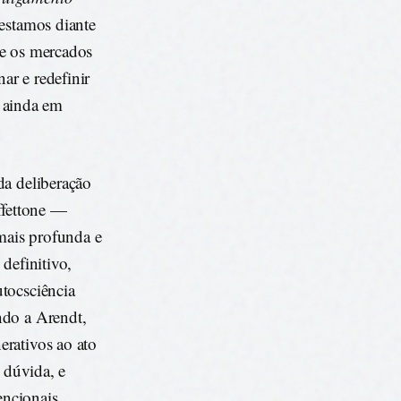
 estamos diante
re os mercados
ar e redefinir
 ainda em
da deliberação
ffettone —
mais profunda e
definitivo,
tocsciência
ndo a Arendt,
erativos ao ato
 dúvida, e
encionais