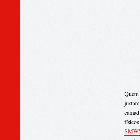
Quem p
justam
camada
físico
SMW5 e