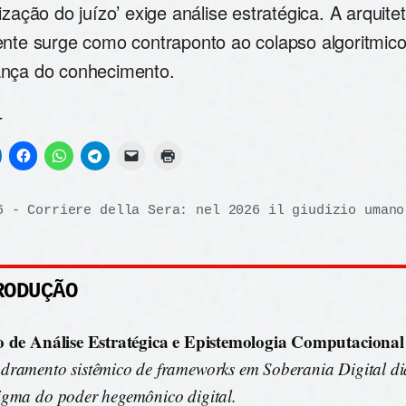
ização do juízo’ exige análise estratégica. A arquite
ente surge como contraponto ao colapso algoritmico,
nça do conhecimento.
r
6 - Corriere della Sera: nel 2026 il giudizio umano
RODUÇÃO
o de Análise Estratégica e Epistemologia Computacional
ramento sistêmico de frameworks em Soberania Digital di
gma do poder hegemônico digital.