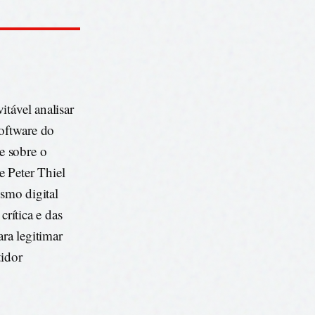
itável analisar
software do
e sobre o
 Peter Thiel
ismo digital
crítica e das
ra legitimar
idor