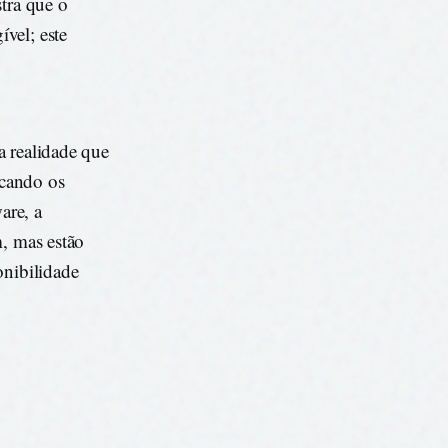
stra que o
vel; este
a realidade que
icando os
are, a
m, mas estão
onibilidade