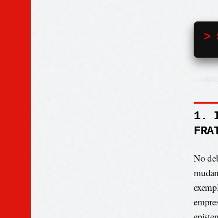
> 
1. 
FRA
No deb
mudanç
exempl
empres
episte