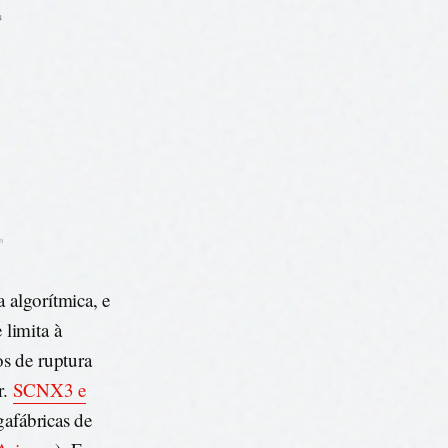
a algorítmica, e
limita à
s de ruptura
r.
SCNX3 e
egafábricas de