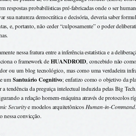
em respostas probabilísticas pré-fabricadas onde o ser human
var sua natureza democrática e decisória, deveria saber formu
tas, e, portanto, não ceder “culposamente” o poder deliberat
nas.
mente nessa fratura entre a inferência estatística e a deliberaç
HUANDROID
iciona o framework de
, concebido não com
dor ou um blog tecnológico, mas como uma verdadeira infra
Santuário Cognitivo
a e um
; enfatizo como o objetivo da pl
er a tendência da preguiça intelectual induzida pelas Big Tech
igurando a relação homem-máquina através de protocolos rí
mic Security
e modelos arquitetônicos
Human-in-Command
o nessa convicção.