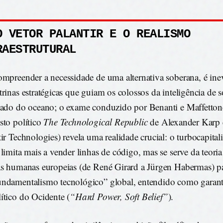
O VETOR PALANTIR E O REALISMO
RAESTRUTURAL
ompreender a necessidade de uma alternativa soberana, é inev
trinas estratégicas que guiam os colossos da inteligência de 
lado do oceano; o exame conduzido por Benanti e Maffetton
sto político
The Technological Republic
de Alexander Karp e
tir Technologies) revela uma realidade crucial: o turbocapital
 limita mais a vender linhas de código, mas se serve da teoria 
as humanas europeias (de René Girard a Jürgen Habermas) pa
ndamentalismo tecnológico” global, entendido como garant
ítico do Ocidente (
“Hard Power, Soft Belief”
).