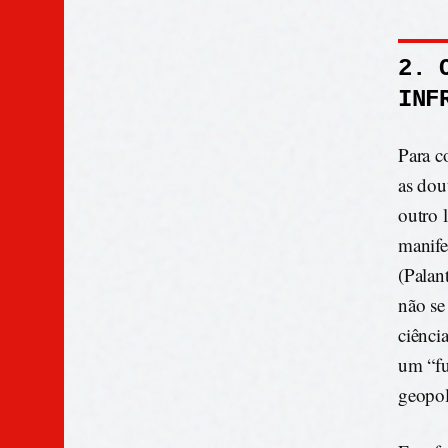
2. 
INF
Para c
as dou
outro 
manife
(Palan
não se
ciênci
um “fu
geopol