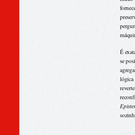
fornec
preser
pergun
máqui
É exata
se pos
agrega
lógic
revert
reconf
Episte
sozinh